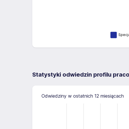
Specja
Statystyki odwiedzin profilu pra
Odwiedziny w ostatnich 12 miesiącach
2.5
-0.5
-1.0
3.0
2.0