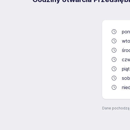
pon
wto
śro
czw
pią
sob
nie
Dane pochodzą 