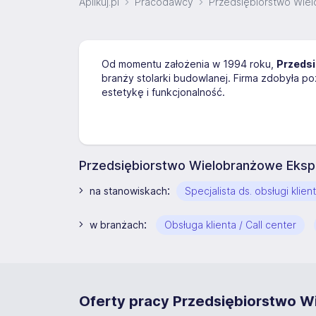
Aplikuj.pl
Pracodawcy
Przedsiębiorstwo Wiel
Od momentu założenia w 1994 roku,
Przedsi
branży stolarki budowlanej. Firma zdobyła po
estetykę i funkcjonalność.
Przedsiębiorstwo Wielobranżowe Ekspo
:
na stanowiskach
Specjalista ds. obsługi klie
:
w branżach
Obsługa klienta / Call center
Oferty pracy Przedsiębiorstwo W