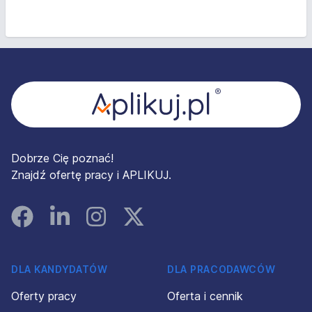
Stopka
Dobrze Cię poznać!
Znajdź ofertę pracy i APLIKUJ.
Facebook
Linked In
Instagram
Instagram
DLA KANDYDATÓW
DLA PRACODAWCÓW
Oferty pracy
Oferta i cennik