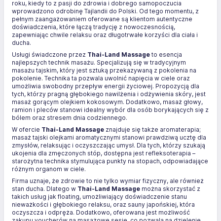
roku, kiedy to z pasji do zdrowia i dobrego samopoczucia
wprowadzono odrobinę Tajlandii do Polski. Od tego momentu, z
pełnym zaangażowaniem oferowane są klientom autentyczne
doświadczenia, które łączą tradycję z nowoczesnością,
zapewniając chwile relaksu oraz długotrwałe korzyści dla ciała i
ducha.
Usługi świadczone przez
Thai-Land Massage
to esencja
najlepszych technik masażu. Specjalizują się w tradycyjnym
masażu tajskim, który jest sztuką przekazywaną z pokolenia na
pokolenie. Technika ta pozwala uwolnić napięcia w ciele oraz
umożliwia swobodny przepływ energii życiowej. Propozycją dla
tych, którzy pragną głębokiego nawilżenia i odżywienia skóry, jest
masaż gorącym olejkiem kokosowym. Dodatkowo, masaż głowy,
ramion i pleców stanowi idealny wybór dla osób borykających się z
bólem oraz stresem dnia codziennego.
W ofercie
Thai-Land Massage
znajduje się także aromaterapia;
masaż tajski olejkami aromatycznymi stanowi prawdziwą ucztę dla
zmysłów, relaksując i oczyszczając umysł. Dla tych, którzy szukają
ukojenia dla zmęczonych stóp, dostępna jest refleksoterapia –
starożytna technika stymulująca punkty na stopach, odpowiadające
różnym organom w ciele.
Firma uznaje, że zdrowie to nie tylko wymiar fizyczny, ale również
stan ducha. Dlatego w
Thai-Land Massage
można skorzystać z
takich usług jak floating, umożliwiający doświadczenie stanu
nieważkości i głębokiego relaksu, oraz sauny japońskiej, która
oczyszcza i odpręża. Dodatkowo, oferowana jest możliwość
zakupu voucherów na masażowe sesje, co pozwala na dzielenie