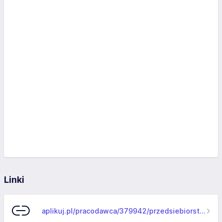
Linki
aplikuj.pl/pracodawca/379942/przedsiebiorstwo-handlowo-uslugowe-chatka-s-c-mikolaj-mackowiak-marcin-...