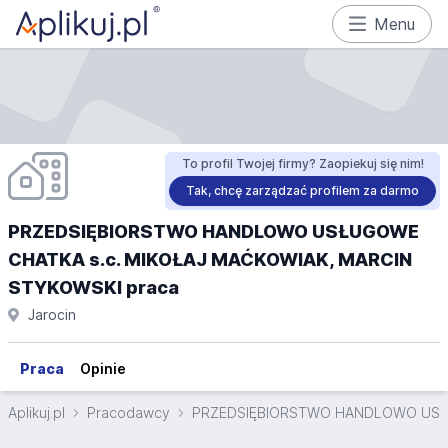
Menu
To profil Twojej firmy? Zaopiekuj się nim!
Tak, chcę zarządzać profilem za darmo
PRZEDSIĘBIORSTWO HANDLOWO USŁUGOWE
CHATKA s.c. MIKOŁAJ MAĆKOWIAK, MARCIN
STYKOWSKI praca
Jarocin
Praca
Opinie
Aplikuj.pl
Pracodawcy
PRZEDSIĘBIORSTWO HANDLOWO USŁU