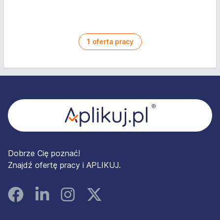
1
oferta pracy
Stopka
Dobrze Cię poznać!
Znajdź ofertę pracy i APLIKUJ.
Facebook
Linked In
Instagram
Instagram