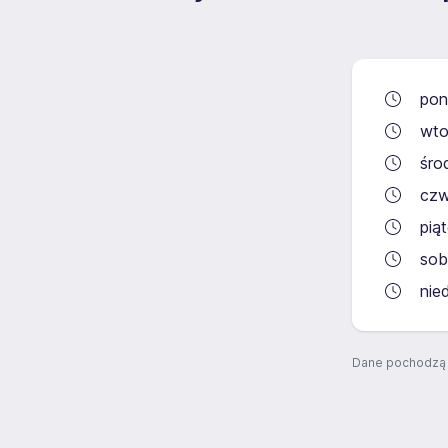
pon
wto
śro
czw
pią
sob
nie
Dane pochodzą 