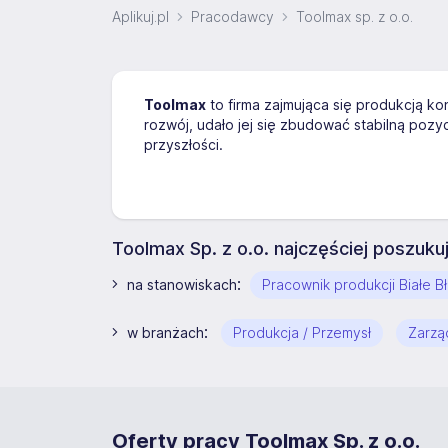
Aplikuj.pl
Pracodawcy
Toolmax sp. z o.o.
Toolmax
to firma zajmująca się produkcją ko
rozwój, udało jej się zbudować stabilną pozy
przyszłości.
Toolmax Sp. z o.o. najczęściej poszuk
:
na stanowiskach
Pracownik produkcji Białe B
:
w branżach
Produkcja / Przemysł
Zarzą
Oferty pracy Toolmax Sp. z o.o.