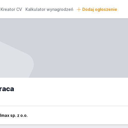
Kreator CV
Kalkulator wynagrodzeń
Dodaj ogłoszenie
praca
lmax sp. z o.o.