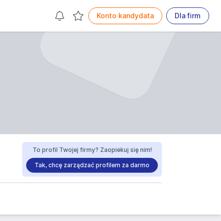
Konto kandydata
Dla firm
To profil Twojej firmy? Zaopiekuj się nim!
Tak, chcę zarządzać profilem za darmo