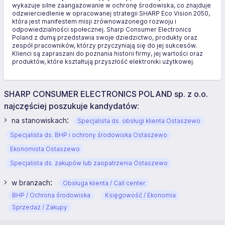
wykazuje silne zaangażowanie w ochronę środowiska, co znajduje
odzwierciedlenie w opracowanej strategii SHARP Eco Vision 2050,
która jest manifestem misji zrównoważonego rozwoju i
odpowiedzialności społecznej. Sharp Consumer Electronics
Poland z dumą przedstawia swoje dziedzictwo, produkty oraz
zespół pracowników, którzy przyczyniają się do jej sukcesów.
Klienci są zapraszani do poznania historii firmy, jej wartości oraz
produktów, które kształtują przyszłość elektroniki użytkowej.
SHARP CONSUMER ELECTRONICS POLAND sp. z o.o.
najczęściej poszukuje kandydatów:
:
na stanowiskach
Specjalista ds. obsługi klienta Ostaszewo
Specjalista ds. BHP i ochrony środowiska Ostaszewo
Ekonomista Ostaszewo
Specjalista ds. zakupów lub zaopatrzenia Ostaszewo
:
w branżach
Obsługa klienta / Call center
BHP / Ochrona środowiska
Księgowość / Ekonomia
Sprzedaż / Zakupy