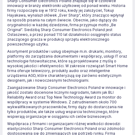
Sharp Consumer Electronics Poland znajduje się w czołówce
innowacji w branży elektroniki użytkowej od ponad wieku. Historia
firmy rozpoczęła się w 1912 roku, kiedy jej założyciel, Tokuji
Hayakawa, wynalazł ołówek „Ever Sharp”, który znacząco wpłynął
na sposób pisania na całym świecie. Obecnie, jako dążący do
oryginalności w każdej dziedzinie, firma przyjmuje motto „Be
Original”. Siedzibą Sharp Consumer Electronics Poland jest
Ostaszewo, a przez ponad 110 lat działalności osiągnięto status
znaczącego gracza w produkcji sprzętu elektronicznego
powszechnego użytku.
Asortyment produktów i usług obejmuje m.in. drukarki, monitory,
platformy do zarządzania dokumentami i współpracy, usługi IT oraz
technologie fotowoltaiczne, które są projektowane z myślą o
wysokiej jakości i efektywności. W zakresie rozwiązań Smart Home
firma oferuje telewizory, produkty audio oraz inteligentne
urządzenia AGD, które charakteryzują się zarówno estetycznym
designem, jak i nowoczesnymi technologiami.
Zaangażowanie Sharp Consumer Electronics Poland w innowacje i
jakość zostało docenione licznymi nagrodami, takimi jak BLI
Reliability Award oraz Top New Technology Award za monitor do
współpracy w systemie Windows. Z zatrudnieniem około 700
wykwalifikowanych pracowników, firmy dąży do dostarczania nie
tylko produktów, ale także usług wsparcia technicznego, które
wspierają organizacje w osiąganiu ich celów biznesowych.
Współpraca z firmami i organizacjami różnej wielkości dowodzi
elastyczności Sharp Consumer Electronics Poland oraz zdolności
dostosowania się do zmieniających się potrzeb rynku. Firma