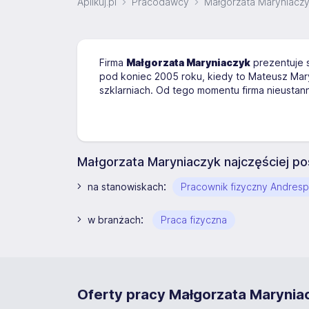
Aplikuj.pl
Pracodawcy
Małgorzata Maryniacz
Firma
Małgorzata Maryniaczyk
prezentuje s
pod koniec 2005 roku, kiedy to Mateusz Mar
szklarniach. Od tego momentu firma nieustann
Małgorzata Maryniaczyk najczęściej p
:
na stanowiskach
Pracownik fizyczny Andresp
:
w branżach
Praca fizyczna
Oferty pracy Małgorzata Marynia