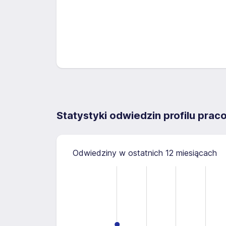
Statystyki odwiedzin profilu pra
Odwiedziny w ostatnich 12 miesiącach
-0.5
0.5
1.5
-2
-1
5
4
3
0.5
2