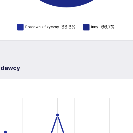
33.3%
66.7%
Pracownik fizyczny
Inny
codawcy