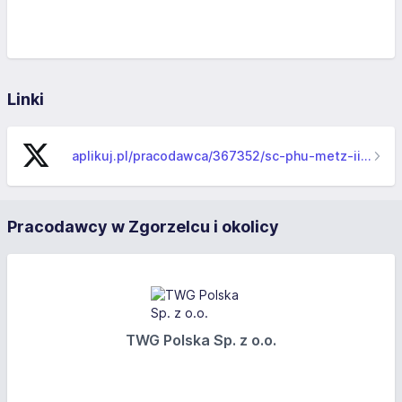
Linki
aplikuj.pl/pracodawca/367352/sc-phu-metz-ii-import-export-zgorzelec
Pracodawcy w Zgorzelcu i okolicy
TWG Polska Sp. z o.o.