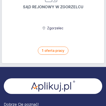
SĄD REJONOWY W ZGORZELCU
Zgorzelec
1
oferta pracy
Stopka
Dobrze Cię poznać!