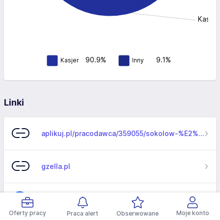
Kasjer
90.9%
9.1%
Kasjer
Inny
Linki
aplikuj.pl/pracodawca/359055/sokolow-%E2%80%93-net-sp-z-o-o-
gzella.pl
facebook.com/WedlinyzBorow
Oferty pracy
Moje konto
Praca alert
Obserwowane