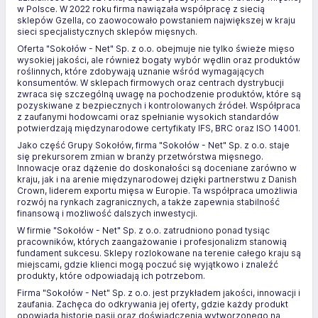
w Polsce. W 2022 roku firma nawiązała współpracę z siecią
sklepów Gzella, co zaowocowało powstaniem największej w kraju
sieci specjalistycznych sklepów mięsnych.
Oferta "Sokołów - Net" Sp. z o.o. obejmuje nie tylko świeże mięso
wysokiej jakości, ale również bogaty wybór wędlin oraz produktów
roślinnych, które zdobywają uznanie wśród wymagających
konsumentów. W sklepach firmowych oraz centrach dystrybucji
zwraca się szczególną uwagę na pochodzenie produktów, które są
pozyskiwane z bezpiecznych i kontrolowanych źródeł. Współpraca
z zaufanymi hodowcami oraz spełnianie wysokich standardów
potwierdzają międzynarodowe certyfikaty IFS, BRC oraz ISO 14001.
Jako część Grupy Sokołów, firma "Sokołów - Net" Sp. z o.o. staje
się prekursorem zmian w branży przetwórstwa mięsnego.
Innowacje oraz dążenie do doskonałości są doceniane zarówno w
kraju, jak i na arenie międzynarodowej dzięki partnerstwu z Danish
Crown, liderem exportu mięsa w Europie. Ta współpraca umożliwia
rozwój na rynkach zagranicznych, a także zapewnia stabilność
finansową i możliwość dalszych inwestycji.
W firmie "Sokołów - Net" Sp. z o.o. zatrudniono ponad tysiąc
pracowników, których zaangażowanie i profesjonalizm stanowią
fundament sukcesu. Sklepy rozlokowane na terenie całego kraju są
miejscami, gdzie klienci mogą poczuć się wyjątkowo i znaleźć
produkty, które odpowiadają ich potrzebom.
Firma "Sokołów - Net" Sp. z o.o. jest przykładem jakości, innowacji i
zaufania. Zachęca do odkrywania jej oferty, gdzie każdy produkt
opowiada historię pasji oraz doświadczenia wytworzonego na