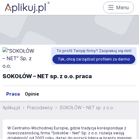
Menu
To profil Twojej firmy? Zaopiekuj się nim!
Tak, chcę zarządzać profilem za darmo
SOKOŁÓW – NET sp. z o.o. praca
Praca
Opinie
Aplikuj.pl
Pracodawcy
SOKOŁÓW – NET sp. z o.o.
W Centralno-Wschodniej Europie, gdzie tradycja koresponduje z
nowoczesnością, firma "Sokołów - Net" Sp. z o.o. rozwija swoją
działalność od 2002 roku, dążąc do pozycji lidera w branży mięsnej