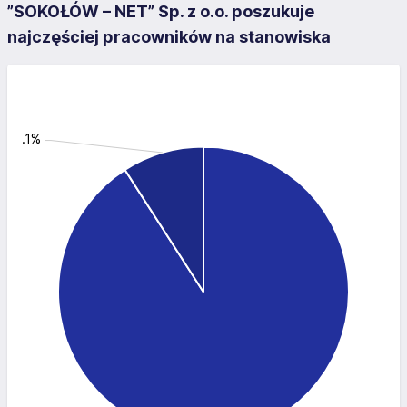
”SOKOŁÓW – NET” Sp. z o.o. poszukuje
najczęściej pracowników na stanowiska
y: 9.1%