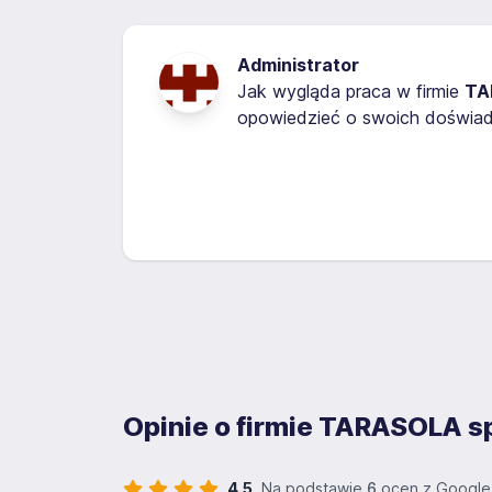
Administrator
Jak wygląda praca w firmie
TA
opowiedzieć o swoich doświadc
Opinie o firmie TARASOLA sp
4.5
Na podstawie
6
ocen z Google