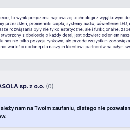
cie, to wynik połączenia najnowszej technologii z wyjątkowym desi
y przeszkleń, promienniki ciepła, systemy audio, oświetlenie LED,
e rozwiązania były nie tylko estetyczne, ale i funkcjonalne, zap
stworzony z dbałością o każdy detal, jest odzwierciedleniem na
dla nas nie tylko pozycja rynkowa, ale przede wszystkim zobowią
nie wartości dodanej dla naszych klientów i partnerów na całym św
ASOLA sp. z o.o.
(0)
 Zależy nam na Twoim zaufaniu, dlatego nie pozw
ów.