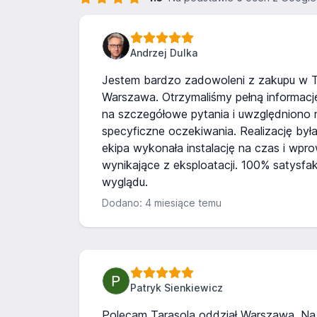
Andrzej Dulka
Jestem bardzo zadowoleni z zakupu w 
Warszawa. Otrzymaliśmy pełną informacj
na szczegółowe pytania i uwzględniono 
specyficzne oczekiwania. Realizację był
ekipa wykonała instalację na czas i wpr
wynikające z eksploatacji. 100% satysfakc
wyglądu.
Dodano: 4 miesiące temu
Patryk Sienkiewicz
Polecam Tarasola oddział Warszawa. Na m