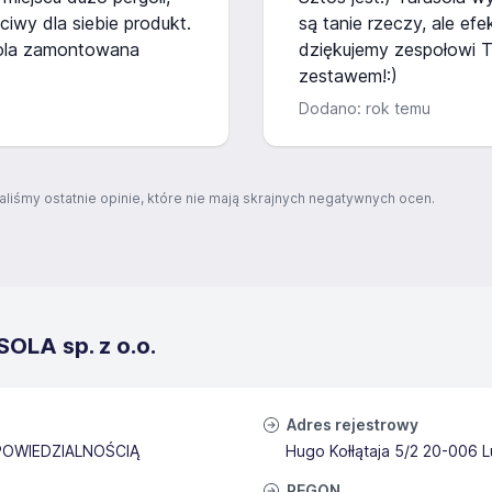
wy dla siebie produkt.
są tanie rzeczy, ale efe
ola zamontowana
dziękujemy zespołowi T
zestawem!:)
Dodano: rok temu
aliśmy ostatnie opinie, które nie mają skrajnych negatywnych ocen.
OLA sp. z o.o.
Adres rejestrowy
OWIEDZIALNOŚCIĄ
Hugo Kołłątaja 5/2 20-006 L
REGON