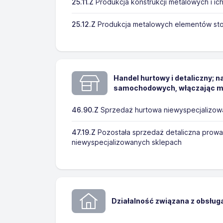
25.11.Z
Produkcja konstrukcji metalowych i ic
25.12.Z
Produkcja metalowych elementów sto
Handel hurtowy i detaliczny; 
samochodowych, włączając m
46.90.Z
Sprzedaż hurtowa niewyspecjalizow
47.19.Z
Pozostała sprzedaż detaliczna prow
niewyspecjalizowanych sklepach
Działalność związana z obsług