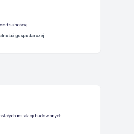
iedzialnością
łalności gospodarczej
tałych instalacji budowlanych