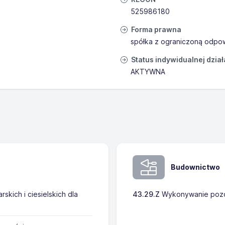
525986180
Forma prawna
spółka z ograniczoną odpow
Status indywidualnej dzia
AKTYWNA
Budownictwo
kich i ciesielskich dla
43.29.Z
Wykonywanie pozos