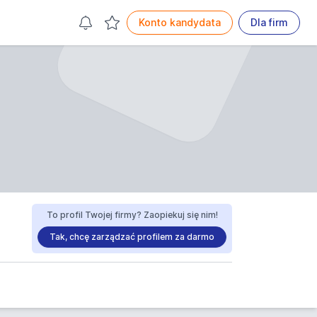
Konto kandydata
Dla firm
To profil Twojej firmy? Zaopiekuj się nim!
Tak, chcę zarządzać profilem za darmo