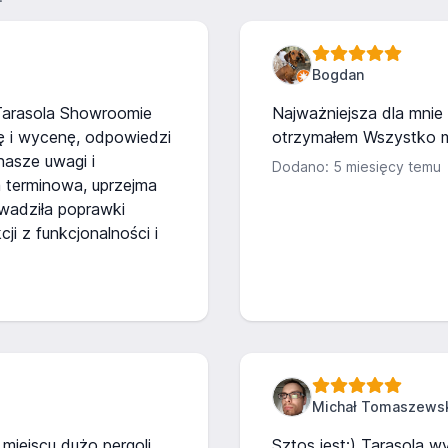
Bogdan
Tarasola Showroomie
Najważniejsza dla mnie b
ę i wycenę, odpowiedzi
otrzymałem Wszystko m
nasze uwagi i
Dodano: 5 miesięcy temu
a terminowa, uprzejma
owadziła poprawki
ji z funkcjonalności i
Michał Tomaszews
iejscu dużo pergoli,
Sztos jest:) Tarasola w