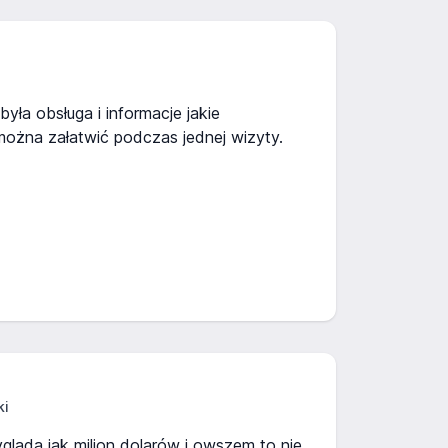
yła obsługa i informacje jakie
ożna załatwić podczas jednej wizyty.
ki
ygląda jak milion dolarów i owszem to nie