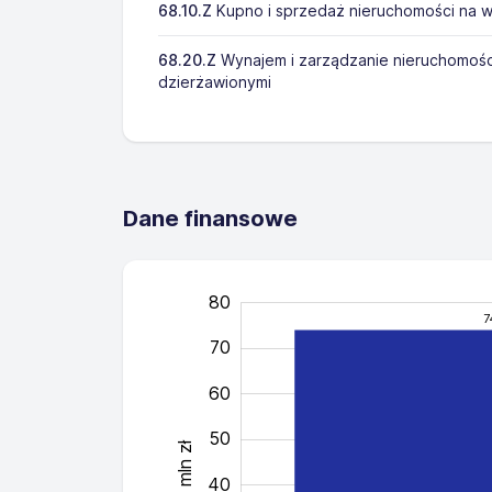
68.10.Z
Kupno i sprzedaż nieruchomości na w
68.20.Z
Wynajem i zarządzanie nieruchomośc
dzierżawionymi
Dane finansowe
80
-10
90
0
7
70
60
50
mln zł
40
40