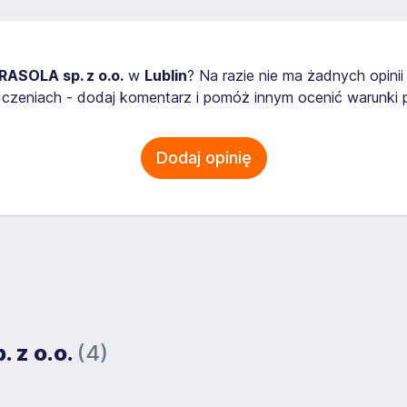
RASOLA sp. z o.o.
w
Lublin
? Na razie nie ma żadnych opini
zeniach - dodaj komentarz i pomóż innym ocenić warunki p
Dodaj opinię
. z o.o.
(4)
.