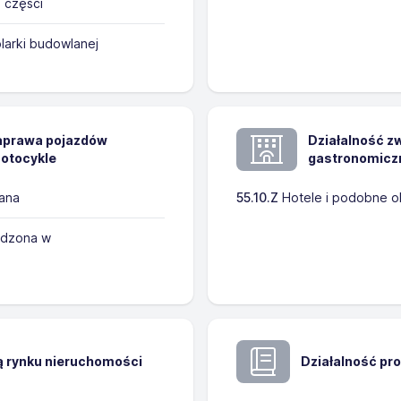
h części
larki budowlanej
naprawa pojazdów
Działalność z
otocykle
gastronomicz
ana
55.10.Z
Hotele i podobne o
adzona w
ą rynku nieruchomości
Działalność pr