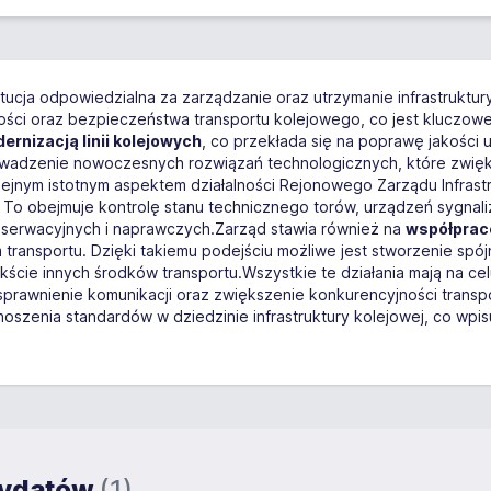
ytucja odpowiedzialna za zarządzanie oraz utrzymanie infrastruktur
ości oraz bezpieczeństwa transportu kolejowego, co jest kluczowe 
ernizacją linii kolejowych
, co przekłada się na poprawę jakości u
rowadzenie nowoczesnych rozwiązań technologicznych, które zwię
ym istotnym aspektem działalności Rejonowego Zarządu Infrastru
. To obejmuje kontrolę stanu technicznego torów, urządzeń sygnal
nserwacyjnych i naprawczych.Zarząd stawia również na
współpracę
transportu. Dzięki takiemu podejściu możliwe jest stworzenie spójne
ście innych środków transportu.Wszystkie te działania mają na celu
usprawnienie komunikacji oraz zwiększenie konkurencyjności trans
noszenia standardów w dziedzinie infrastruktury kolejowej, co wpis
ndydatów
(1)