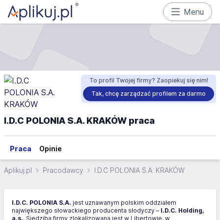
Menu
To profil Twojej firmy? Zaopiekuj się nim!
Tak, chcę zarządzać profilem za darmo
I.D.C POLONIA S.A. KRAKÓW praca
Praca
Opinie
Aplikuj.pl
Pracodawcy
I.D.C POLONIA S.A. KRAKÓW
I.D.C. POLONIA S.A.
jest uznawanym polskim oddziałem
największego słowackiego producenta słodyczy –
I.D.C. Holding,
a.s.
. Siedziba firmy zlokalizowana jest w Libertowie, w