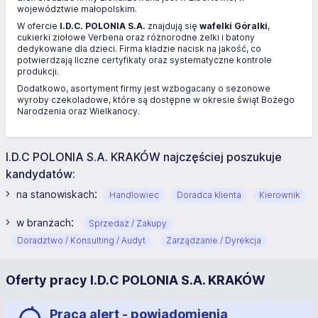
województwie małopolskim.
W ofercie
I.D.C. POLONIA S.A.
znajdują się
wafelki Góralki
,
cukierki ziołowe Verbena oraz różnorodne żelki i batony
dedykowane dla dzieci. Firma kładzie nacisk na jakość, co
potwierdzają liczne certyfikaty oraz systematyczne kontrole
produkcji.
Dodatkowo, asortyment firmy jest wzbogacany o sezonowe
wyroby czekoladowe, które są dostępne w okresie świąt Bożego
Narodzenia oraz Wielkanocy.
I.D.C POLONIA S.A. KRAKÓW najczęściej poszukuje
kandydatów:
:
na stanowiskach
Handlowiec
Doradca klienta
Kierownik
:
w branżach
Sprzedaż / Zakupy
Doradztwo / Konsulting / Audyt
Zarządzanie / Dyrekcja
Oferty pracy I.D.C POLONIA S.A. KRAKÓW
Praca alert - powiadomienia