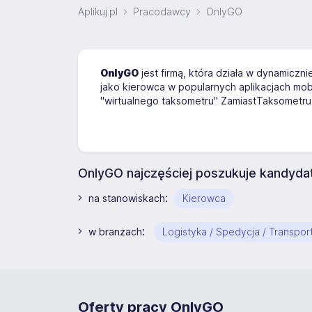
Aplikuj.pl
Pracodawcy
OnlyGO
OnlyGO
jest firmą, która działa w dynamiczni
jako kierowca w popularnych aplikacjach mob
"wirtualnego taksometru" ZamiastTaksometru
OnlyGO najczęściej poszukuje kandyda
:
na stanowiskach
Kierowca
:
w branżach
Logistyka / Spedycja / Transpor
Oferty pracy OnlyGO