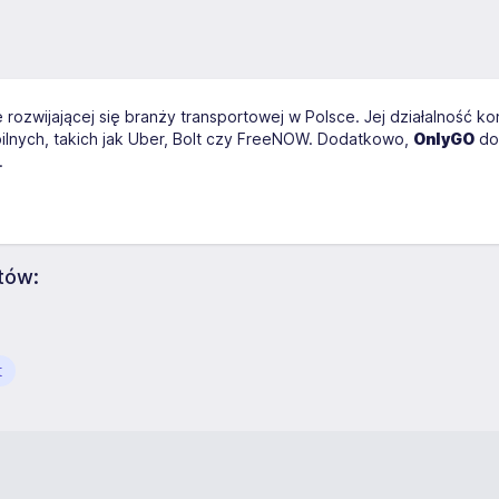
e rozwijającej się branży transportowej w Polsce. Jej działalność k
ilnych, takich jak Uber, Bolt czy FreeNOW. Dodatkowo,
OnlyGO
dos
.
tów:
t