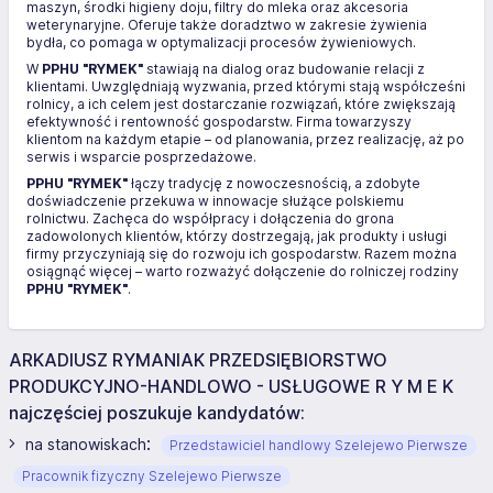
maszyn, środki higieny doju, filtry do mleka oraz akcesoria
weterynaryjne. Oferuje także doradztwo w zakresie żywienia
bydła, co pomaga w optymalizacji procesów żywieniowych.
W
PPHU "RYMEK"
stawiają na dialog oraz budowanie relacji z
klientami. Uwzględniają wyzwania, przed którymi stają współcześni
rolnicy, a ich celem jest dostarczanie rozwiązań, które zwiększają
efektywność i rentowność gospodarstw. Firma towarzyszy
klientom na każdym etapie – od planowania, przez realizację, aż po
serwis i wsparcie posprzedażowe.
PPHU "RYMEK"
łączy tradycję z nowoczesnością, a zdobyte
doświadczenie przekuwa w innowacje służące polskiemu
rolnictwu. Zachęca do współpracy i dołączenia do grona
zadowolonych klientów, którzy dostrzegają, jak produkty i usługi
firmy przyczyniają się do rozwoju ich gospodarstw. Razem można
osiągnąć więcej – warto rozważyć dołączenie do rolniczej rodziny
PPHU "RYMEK"
.
ARKADIUSZ RYMANIAK PRZEDSIĘBIORSTWO
PRODUKCYJNO-HANDLOWO - USŁUGOWE R Y M E K
najczęściej poszukuje kandydatów:
:
na stanowiskach
Przedstawiciel handlowy Szelejewo Pierwsze
Pracownik fizyczny Szelejewo Pierwsze