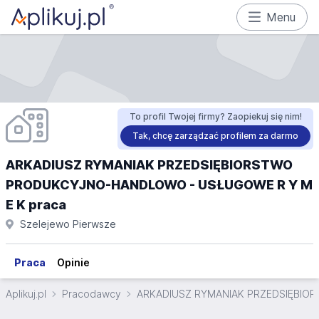
Menu
To profil Twojej firmy? Zaopiekuj się nim!
Tak, chcę zarządzać profilem za darmo
ARKADIUSZ RYMANIAK PRZEDSIĘBIORSTWO
PRODUKCYJNO-HANDLOWO - USŁUGOWE R Y M
E K praca
Szelejewo Pierwsze
Praca
Opinie
Aplikuj.pl
Pracodawcy
ARKADIUSZ RYMANIAK PRZEDSIĘBIO