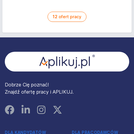
12
ofert pracy
Stopka
Dobrze Cię poznać!
Znajdź ofertę pracy i APLIKUJ.
Facebook
Linked In
Instagram
Instagram
DLA KANDYDATÓW
DLA PRACODAWCÓW