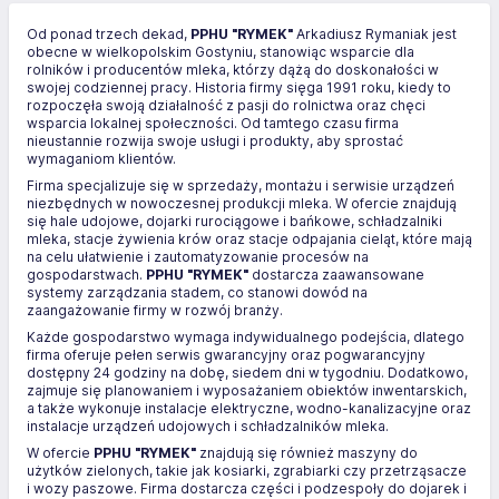
Od ponad trzech dekad,
PPHU "RYMEK"
Arkadiusz Rymaniak jest
obecne w wielkopolskim Gostyniu, stanowiąc wsparcie dla
rolników i producentów mleka, którzy dążą do doskonałości w
swojej codziennej pracy. Historia firmy sięga 1991 roku, kiedy to
rozpoczęła swoją działalność z pasji do rolnictwa oraz chęci
wsparcia lokalnej społeczności. Od tamtego czasu firma
nieustannie rozwija swoje usługi i produkty, aby sprostać
wymaganiom klientów.
Firma specjalizuje się w sprzedaży, montażu i serwisie urządzeń
niezbędnych w nowoczesnej produkcji mleka. W ofercie znajdują
się hale udojowe, dojarki rurociągowe i bańkowe, schładzalniki
mleka, stacje żywienia krów oraz stacje odpajania cieląt, które mają
na celu ułatwienie i zautomatyzowanie procesów na
gospodarstwach.
PPHU "RYMEK"
dostarcza zaawansowane
systemy zarządzania stadem, co stanowi dowód na
zaangażowanie firmy w rozwój branży.
Każde gospodarstwo wymaga indywidualnego podejścia, dlatego
firma oferuje pełen serwis gwarancyjny oraz pogwarancyjny
dostępny 24 godziny na dobę, siedem dni w tygodniu. Dodatkowo,
zajmuje się planowaniem i wyposażaniem obiektów inwentarskich,
a także wykonuje instalacje elektryczne, wodno-kanalizacyjne oraz
instalacje urządzeń udojowych i schładzalników mleka.
W ofercie
PPHU "RYMEK"
znajdują się również maszyny do
użytków zielonych, takie jak kosiarki, zgrabiarki czy przetrząsacze
i wozy paszowe. Firma dostarcza części i podzespoły do dojarek i