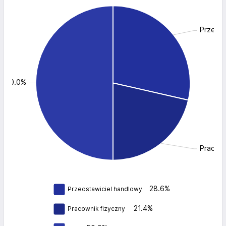
Przedst
y: 50.0%
Pracown
28.6%
Przedstawiciel handlowy
21.4%
Pracownik fizyczny