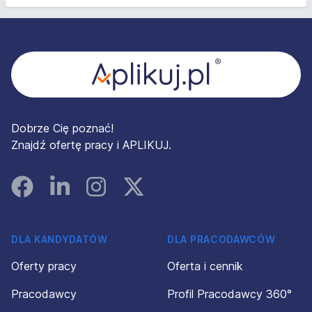
Stopka
Dobrze Cię poznać!
Znajdź ofertę pracy i APLIKUJ.
Facebook
Linked In
Instagram
Instagram
DLA KANDYDATÓW
DLA PRACODAWCÓW
Oferty pracy
Oferta i cennik
Pracodawcy
Profil Pracodawcy 360°