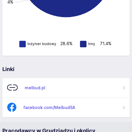
: 71.4%
28.6%
71.4%
Inżynier budowy
Inny
Linki
melbud.pl
facebook.com/MelbudSA
Pracodawcy w Grudziądzu i okolicy