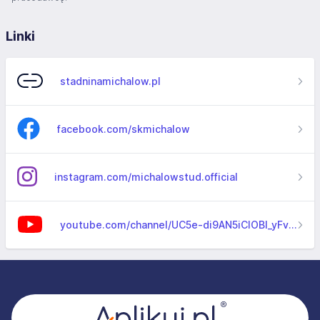
Linki
stadninamichalow.pl
facebook.com/skmichalow
instagram.com/michalowstud.official
youtube.com/channel/UC5e-di9AN5iCIOBl_yFv8pQ
Stopka