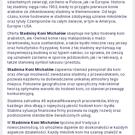
szlachetnych zwierząt, zarówno w Polsce, jak i w Europie. Historia
tej stadniny sięga roku 1953, kiedy to przyjęto pierwsze konie
arabskie ze zlikwidowanej stadniny w Klemensowie. Od tego
czasu, konie hodowane w stadninie zdobywają uznanie miłośników
oraz tytuły Czempionów na całym świecie, w tym w Ameryce,
Europie i USA.
Oferta
Stadniny Koni Michałów
obejmuje nie tylko hodowlę koni
arabskich, ale również konie rasy małopolskiej o maści
tarantowatej, kuce szetlandzkie, a także bydło mleczne rasy jersey
oraz holsztyńsko-fryzyjskiej. Konie z tej stadniny wyróżniają się
masywniejszą budową oraz typem saklavi, co sprawia, że cieszą
się uznaniem zarówno w sporcie jeździeckim, jak i w rekreacji, a
także stanowią symbol luksusu i prestiżu.
Stadnina Koni Michałów
zapewnia również pensjonat dla koni
oraz oferuje możliwość zwiedzania stadniny z przewodnikiem, co
pozwala każdemu na doświadczenie unikalnej atmosfery tego
miejsca. Położenie geograficzne oraz specyficzny mikroklimat
tworzą optymalne warunki do hodowli koni, co stanowi przewagę
konkurencyjną.
Stadnina zatrudnia 46 wykwalifikowanych pracowników, którzy
każdego dnia dbają o najwyższą jakość hodowli koni i bydła.
Stabilna sytuacja finansowa firmy pozwala na ciągły rozwój oraz
podnoszenie standardów świadczonych usług.
W
Stadninie Koni Michałów
łączona jest tradycja z
nowoczesnością, co umożliwia dążenie do doskonałości w każdym
aspekcie działalności. Każdy miłośnik koni ma szansę znaleźć w