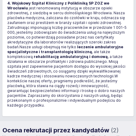
4. Wojskowy Szpital Kliniczny z Polikliniką SP ZOZ we
Wrocławiu
jest renomowaną instytucją w obszarze opieki
zdrowotnej, z siedzibą w sercu dolnośląskiego Wrocławia. Nasza
placówka medyczna, zaliczana do czołówki w kraju, odznacza się
zaufaniem oraz prestiżem w branży szpitali i opieki zdrowotnej.
Zatrudniając imponującą liczbę pracowników w przedziale 1 001-5
000, jesteśmy zobowiązani do świadczenia usług na najwyższym
poziomie, co potwierdzają posiadane przez nas certyfikaty
akredytacyjne dla laboratoriów realizujących szeroki zakres
badań.Nasze usługi obejmują nie tylko
leczenie ambulatoryjne
specjalistyczne i transplantologię kliniczną
, ale także
kompleksową
rehabilitację ambulatoryjną i domową
, a także
działania w obszarze profilaktyki i zdrowia publicznego. Misją
szpitala jest zapewnienie pacjentom dostępu do wysokiej jakości
świadczeń zdrowotnych, co osiągamy dzięki wykwalifikowanej
kadrze medycznej i stosowaniu nowoczesnych technologii.W
kontekście naszej oferty, pragniemy podkreślić, że jesteśmy
placówką, która stawia na ciągły rozwój i innowacyjność,
gwarantując bezpieczeństwo informacji i troskę o dobro naszych
pacjentów. Zapraszamy do skorzystania z naszych usług, będąc
przekonanym o profesjonalizmie i indywidualnym podejściu do
każdego przypadku.
Ocena rekrutacji przez kandydatów
(2)