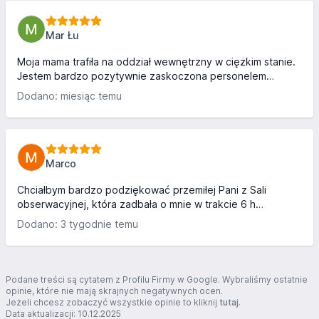
się zaopiekowana, bezpieczna... Drodzy Panstwo,
DZIĘKUJĘ Z CAŁEGO SERCA. Za wykonany zabieg, za
opiekę, za ciepło jakim objeliscie moja córkę. Za serce,
Mar Łu
delikatność. Panie pielęgniarki, które były na każde
skinienie......
Moja mama trafiła na oddział wewnętrzny w ciężkim stanie.
Jestem bardzo pozytywnie zaskoczona personelem
oddziału, który wspierał nas od pierwszego dnia pobytu.
Dodano: miesiąc temu
Ani przez chwilę nie doświadczyliśmy tak powszechnego w
innych placówkach złego humoru personelu, traktowania z
wyższością, itp. Serdecznie dziękuję całemu personelowi
oddziału za wspaniałą opiekę nad moją mamą podczas jej
pobytu w szpitalu. Od pierwszego dnia spotkaliśmy się z
Marco
ogromnym zaangażowaniem, życzliwością i
profesjonalizmem. Ka...
Chciałbym bardzo podziękować przemiłej Pani z Sali
obserwacyjnej, która zadbała o mnie w trakcie 6 h
oczekiwania na decyzję lekarzy dnia 3.11.2025r. przyniosła
Dodano: 3 tygodnie temu
mi wodę i coś do jedzenia, a byłem tam od rana. Widziałem
jak dbała o wszystkich chorych zajmujących łóżka w tej sali.
Chciałem podziękować osobiście, gdy leżałem w szpitalu,
ale nie udało mi się złapać tej pani,a też nie chcieli mnie tam
Podane treści są cytatem z Profilu Firmy w Google. Wybraliśmy ostatnie
wpuścić. Ta pani sprawia, że pacjent denerwujący się, w
opinie, które nie mają skrajnych negatywnych ocen.
Jeżeli chcesz zobaczyć wszystkie opinie to kliknij
tutaj
.
trakcie oczekiwania na decyzję lekarzy, czuje...
Data aktualizacji: 10.12.2025