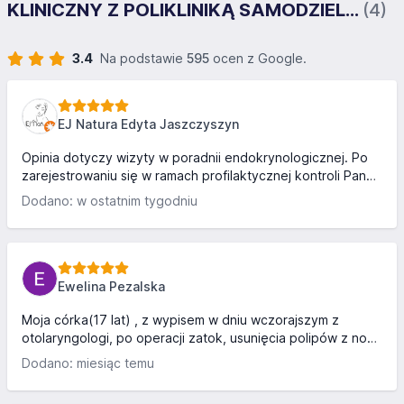
KLINICZNY Z POLIKLINIKĄ SAMODZIEL...
(4)
3.4
Na podstawie
595
ocen z Google.
EJ Natura Edyta Jaszczyszyn
Opinia dotyczy wizyty w poradnii endokrynologicznej. Po
zarejestrowaniu się w ramach profilaktycznej kontroli Pan
doktor profesjonalnie i rzeczowo udzielił mi wszystkich
Dodano: w ostatnim tygodniu
niezbędnych informacji. Badanie USG tarczycy również
wykonane podczas wizyty. W obiekcie jest winda, apteka a
przed spory parking. Polecam!
Ewelina Pezalska
Moja córka(17 lat) , z wypisem w dniu wczorajszym z
otolaryngologi, po operacji zatok, usunięcia polipów z nosa
i przegrodzie nosowej. Nawet nie potrafię wyrazić jak
Dodano: miesiąc temu
bardzo jestem wdzięczna, za opiekę, za ciepłe podejście
lekarzy i Pan pielęgniarek... Moja spanikowana córka czuła