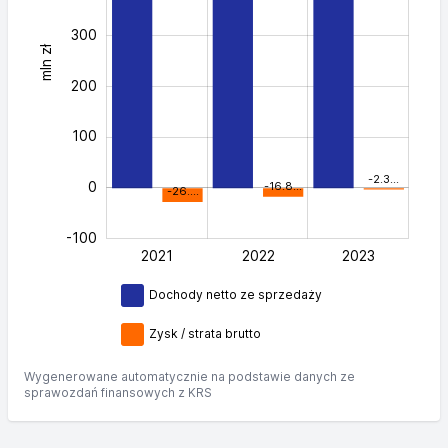
300
mln zł
400
200
100
-2.3…
0
-16.8…
-26.…
-100
2021
2022
L
2023
Dochody netto ze sprzedaży
Zysk / strata brutto
Wygenerowane automatycznie na podstawie danych ze
sprawozdań finansowych z KRS