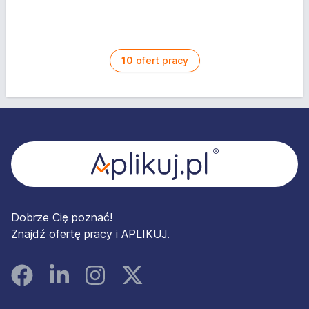
10
ofert pracy
Stopka
Dobrze Cię poznać!
Znajdź ofertę pracy i APLIKUJ.
Facebook
Linked In
Instagram
Instagram