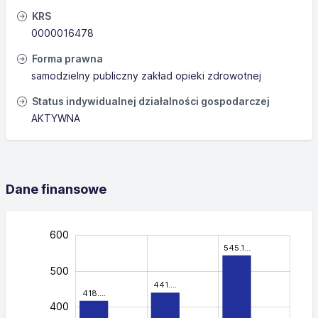
KRS
0000016478
Forma prawna
samodzielny publiczny zakład opieki zdrowotnej
Status indywidualnej działalności gospodarczej
AKTYWNA
Dane finansowe
-200
-300
-150
700
250
150
-50
50
600
545.1…
500
441.…
418.…
400