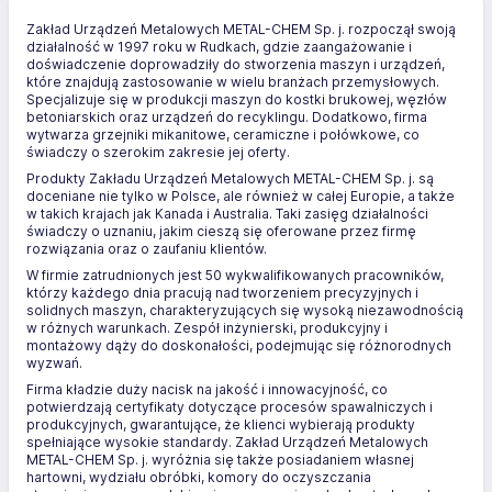
Zakład Urządzeń Metalowych METAL-CHEM Sp. j. rozpoczął swoją
działalność w 1997 roku w Rudkach, gdzie zaangażowanie i
doświadczenie doprowadziły do stworzenia maszyn i urządzeń,
które znajdują zastosowanie w wielu branżach przemysłowych.
Specjalizuje się w produkcji maszyn do kostki brukowej, węzłów
betoniarskich oraz urządzeń do recyklingu. Dodatkowo, firma
wytwarza grzejniki mikanitowe, ceramiczne i połówkowe, co
świadczy o szerokim zakresie jej oferty.
Produkty Zakładu Urządzeń Metalowych METAL-CHEM Sp. j. są
doceniane nie tylko w Polsce, ale również w całej Europie, a także
w takich krajach jak Kanada i Australia. Taki zasięg działalności
świadczy o uznaniu, jakim cieszą się oferowane przez firmę
rozwiązania oraz o zaufaniu klientów.
W firmie zatrudnionych jest 50 wykwalifikowanych pracowników,
którzy każdego dnia pracują nad tworzeniem precyzyjnych i
solidnych maszyn, charakteryzujących się wysoką niezawodnością
w różnych warunkach. Zespół inżynierski, produkcyjny i
montażowy dąży do doskonałości, podejmując się różnorodnych
wyzwań.
Firma kładzie duży nacisk na jakość i innowacyjność, co
potwierdzają certyfikaty dotyczące procesów spawalniczych i
produkcyjnych, gwarantujące, że klienci wybierają produkty
spełniające wysokie standardy. Zakład Urządzeń Metalowych
METAL-CHEM Sp. j. wyróżnia się także posiadaniem własnej
hartowni, wydziału obróbki, komory do oczyszczania