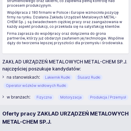
strumieniowego oraz lakierni, co zapewnia pełną kontrolę nad
procesem produkcyjnym.
Współpraca z 180 firmami w Polsce i Europie wzmocniła pozycję
firmy na rynku. Działania Zakładu Urządzeń Metalowych METAL-
CHEM Sp. j. są świadectwem ciężkiej pracy oraz zaangażowania w
każdy aspekt produkcji, co przekłada się na satysfakcję klientów.
Firma zaprasza do współpracy oraz dołączenia do grona
partnerów, którzy już obdarzyli zaufaniem jej technologie. Wspólnie
dąży do tworzenia lepszej przyszłości dla przemysłu i środowiska.
ZAKŁAD URZĄDZEŃ METALOWYCH METAL-CHEM SP.J.
najczęściej poszukuje kandydatów:
:
na stanowiskach
Lakiernik Rudki
Ślusarz Rudki
Operator wózków widłowych Rudki
:
w branżach
Fizyczna
Motoryzacja
Produkcja / Przemysł
Oferty pracy ZAKŁAD URZĄDZEŃ METALOWYCH
METAL-CHEM SP.J.