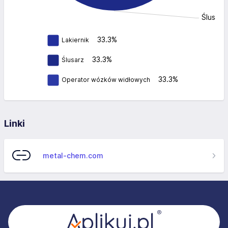
Ślusarz
33.3%
Lakiernik
33.3%
Ślusarz
33.3%
Operator wózków widłowych
Linki
metal-chem.com
Stopka