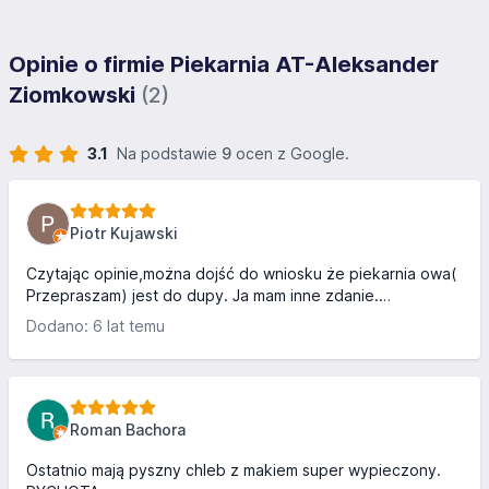
Opinie o firmie Piekarnia AT-Aleksander
Ziomkowski
(2)
3.1
Na podstawie
9
ocen z Google.
Piotr Kujawski
Czytając opinie,można dojść do wniosku że piekarnia owa(
Przepraszam) jest do dupy. Ja mam inne zdanie.
Współpracowałem z tą firmą,bez żadnych problemów,no
Dodano: 6 lat temu
chyba żeby nazwać,próbki swoich wyrobów
przedświątecznych,za które trzeba było płacić,choć ich nie
zamawiano. Ogólnie,właścicielka jest kompetentna,mogę
stwierdzić,że złe komentarze ,to sprawa konkurencji.
Wyroby,nie odbiegają od ogólnie przyjętych
Roman Bachora
receptur,chociaż powinny być bardziej słone, a ciasta, nie
mieć konsystencji chleba,po zatym ws...
Ostatnio mają pyszny chleb z makiem super wypieczony.