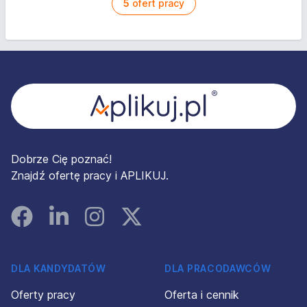
5
ofert pracy
Stopka
Dobrze Cię poznać!
Znajdź ofertę pracy i APLIKUJ.
Facebook
Linked In
Instagram
Instagram
DLA KANDYDATÓW
DLA PRACODAWCÓW
Oferty pracy
Oferta i cennik