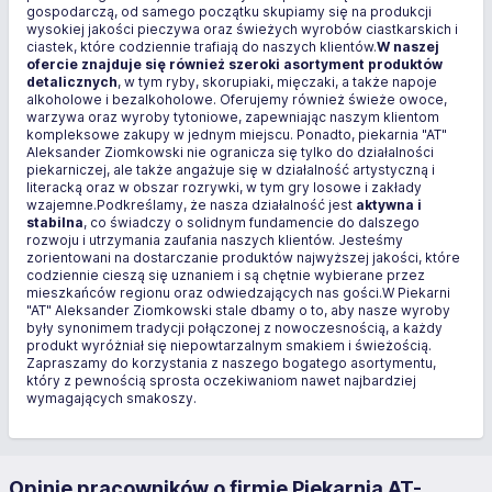
gospodarczą, od samego początku skupiamy się na produkcji
wysokiej jakości pieczywa oraz świeżych wyrobów ciastkarskich i
ciastek, które codziennie trafiają do naszych klientów.
W naszej
ofercie znajduje się również szeroki asortyment produktów
detalicznych
, w tym ryby, skorupiaki, mięczaki, a także napoje
alkoholowe i bezalkoholowe. Oferujemy również świeże owoce,
warzywa oraz wyroby tytoniowe, zapewniając naszym klientom
kompleksowe zakupy w jednym miejscu. Ponadto, piekarnia "AT"
Aleksander Ziomkowski nie ogranicza się tylko do działalności
piekarniczej, ale także angażuje się w działalność artystyczną i
literacką oraz w obszar rozrywki, w tym gry losowe i zakłady
wzajemne.Podkreślamy, że nasza działalność jest
aktywna i
stabilna
, co świadczy o solidnym fundamencie do dalszego
rozwoju i utrzymania zaufania naszych klientów. Jesteśmy
zorientowani na dostarczanie produktów najwyższej jakości, które
codziennie cieszą się uznaniem i są chętnie wybierane przez
mieszkańców regionu oraz odwiedzających nas gości.W Piekarni
"AT" Aleksander Ziomkowski stale dbamy o to, aby nasze wyroby
były synonimem tradycji połączonej z nowoczesnością, a każdy
produkt wyróżniał się niepowtarzalnym smakiem i świeżością.
Zapraszamy do korzystania z naszego bogatego asortymentu,
który z pewnością sprosta oczekiwaniom nawet najbardziej
wymagających smakoszy.
Opinie pracowników o firmie Piekarnia AT-