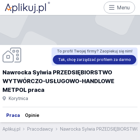
Menu
To profil Twojej firmy? Zaopiekuj się nim!
Tak, chcę zarządzać profilem za darmo
Nawrocka Sylwia PRZEDSIĘBIORSTWO
WYTWÓRCZO-USŁUGOWO-HANDLOWE
METPOL praca
Korytnica
Praca
Opinie
Aplikuj.pl
Pracodawcy
Nawrocka Sylwia PRZEDSIĘBIORS