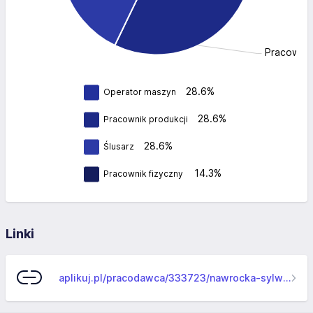
Pracownik
28.6%
Operator maszyn
28.6%
Pracownik produkcji
28.6%
Ślusarz
14.3%
Pracownik fizyczny
Linki
aplikuj.pl/pracodawca/333723/nawrocka-sylwia-przedsiebiorstwo-wytworczo-uslugowo-handlowe-metpol