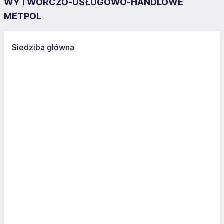
WYTWÓRCZO-USŁUGOWO-HANDLOWE
METPOL
Siedziba główna