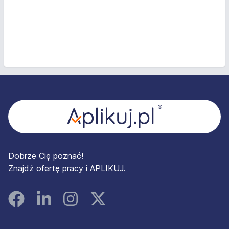
Stopka
Dobrze Cię poznać!
Znajdź ofertę pracy i APLIKUJ.
Facebook
Linked In
Instagram
Instagram