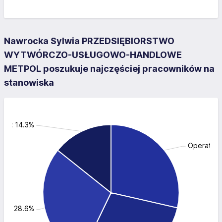
Nawrocka Sylwia PRZEDSIĘBIORSTWO
WYTWÓRCZO-USŁUGOWO-HANDLOWE
METPOL poszukuje najczęściej pracowników na
stanowiska
zny: 14.3%
Operator 
arz: 28.6%