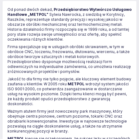
Od ponad dwóch dekad,
Przedsiębiorstwo Wytwórczo Usługowo
Handlowe „METPOL”
Sylwia Nawrocka, z siedzibą w Korytnicy,
Raszków, reprezentuje standardy precyzji i wysokiej jakości w
obszarze obróbki mechanicznej oraz termochemicznej metali.
Historia działalności firmy rozpoczęła się w 1999 roku, a od tamtej
pory stale rozwija swoje umiejętności oraz ofertę, aby spełnić
oczekiwania różnych klientów.
Firma specjalizuje się w usługach obróbki skrawaniem, w tym w
obróbce CNC, toczeniu, frezowaniu, dłutowaniu, wierceniu, a także
obróbce tworzyw sztucznych i metali kolorowych.
Przedsiębiorstwo dysponuje możliwością realizacji form
odlewniczych na indywidualne zamówienia, co umożliwia realizację
zróżnicowanych projektów i pomysłów.
Jakość to dla firmy nie tylko pojęcie, ale kluczowy element budowy
zaufania u klientów. W 2005 roku
METPOL
wdrożył system jakości
ISO 9001:2000, co potwierdza zaangażowanie w dostarczanie
usług na wysokim poziomie. Dzięki temu klienci mogą być pewni,
że każdy produkt opuści przedsiębiorstwo z gwarancją
doskonałości.
Ważnym atutem firmy jest nowoczesny park maszynowy, który
obejmuje centra pionowe, centrum poziome, tokarki CNC oraz
obrabiarki konwencjonalne. Inwestycje w najnowsze technologie
pozwalają na ciągłe doskonalenie usług, a także na utrzymanie
konkurencyjnej pozycji w branży.
METPOL
kieruje się przekonaniem, że sukces leży w szczegółach,