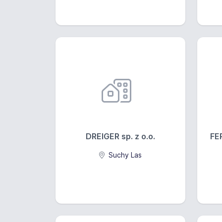
DREIGER sp. z o.o.
FE
Suchy Las