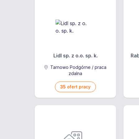
Lidl sp. z o.o. sp. k.
Rab
Tarnowo Podgórne / praca
zdalna
35
ofert pracy