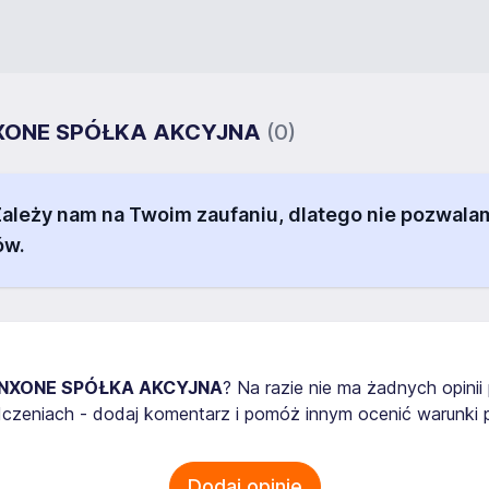
GENXONE SPÓŁKA AKCYJNA
(0)
 Zależy nam na Twoim zaufaniu, dlatego nie pozw
ów.
NXONE SPÓŁKA AKCYJNA
? Na razie nie ma żadnych opini
zeniach - dodaj komentarz i pomóż innym ocenić warunki p
Dodaj opinię