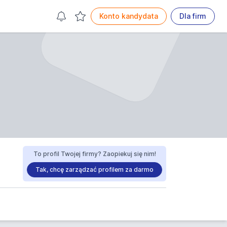
Konto kandydata
Dla firm
To profil Twojej firmy? Zaopiekuj się nim!
Tak, chcę zarządzać profilem za darmo