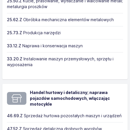
25.50.Z
Kucie, prasowanie, wytłaczanie i walcowanie metali;
metalurgia proszków
25.62.Z
Obróbka mechaniczna elementów metalowych
25.73.Z
Produkcja narzędzi
33.12.Z
Naprawa i konserwacja maszyn
33.20.Z
Instalowanie maszyn przemysłowych, sprzętu i
wyposażenia
Handel hurtowy i detaliczny; naprawa
pojazdów samochodowych, włączając
motocykle
46.69.Z
Sprzedaż hurtowa pozostałych maszyn i urządzeń
47.52.Z
Sprzedaż detaliczna drobnych wyrobów