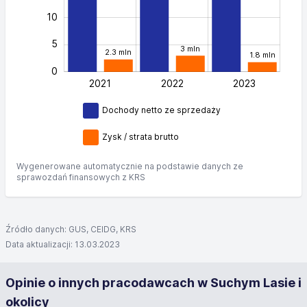
10
5
3 mln
2.3 mln
1.8 mln
0
2021
2022
L
2023
Dochody netto ze sprzedaży
Zysk / strata brutto
Wygenerowane automatycznie na podstawie danych ze
sprawozdań finansowych z KRS
Źródło danych: GUS, CEIDG, KRS
Data aktualizacji: 13.03.2023
Opinie o innych pracodawcach w Suchym Lasie i
okolicy