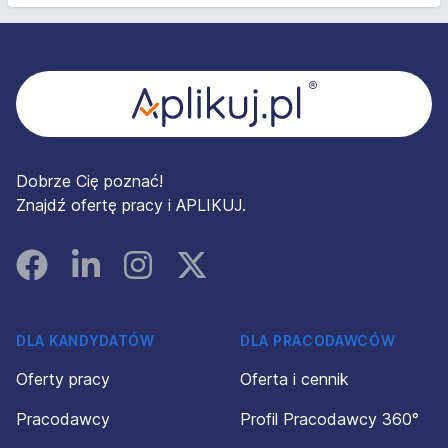
Stopka
Dobrze Cię poznać!
Znajdź ofertę pracy i APLIKUJ.
Facebook
Linked In
Instagram
Instagram
DLA KANDYDATÓW
DLA PRACODAWCÓW
Oferty pracy
Oferta i cennik
Pracodawcy
Profil Pracodawcy 360°