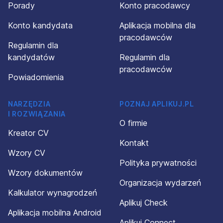
Porady
Konto pracodawcy
Konto kandydata
Aplikacja mobilna dla
pracodawców
Regulamin dla
kandydatów
Regulamin dla
pracodawców
Powiadomienia
NARZĘDZIA
POZNAJ APLIKUJ.PL
I ROZWIĄZANIA
O firmie
Kreator CV
Kontakt
Wzory CV
Polityka prywatności
Wzory dokumentów
Organizacja wydarzeń
Kalkulator wynagrodzeń
Aplikuj Check
Aplikacja mobilna Android
Aplikuj Connect