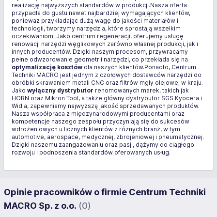
realizację najwyższych standardów w produkcji.Nasza oferta
przypadła do gustu nawet najbardziej wymagających klientów,
ponieważ przykładając dużą wagę do jakości materiałów i
technologii, tworzymy narzędzia, które sprostają wszelkim
oczekiwaniom. Jako centrum regeneracji, oferujemy usługę
renowacji narzędzi węglikowych zarówno własnej produkcji, jak i
innych producentów. Dzięki naszym procesom, przywracamy
pełne odwzorowanie geometrii narzędzi, co przekłada się na
optymalizację kosztów
dla naszych klientów.Ponadto, Centrum
Techniki MACRO jest jednym z czołowych dostawców narzędzi do
obróbki skrawaniem metali CNC oraz filtrów mgły olejowej w kraju.
Jako
wyłączny dystrybutor
renomowanych marek, takich jak
HORN oraz Mikron Tool, a także główny dystrybutor SGS Kyocera i
Widia, zapewniamy najwyższą jakość sprzedawanych produktów.
Nasza współpraca z międzynarodowymi producentami oraz
kompetencje naszego zespołu przyczyniają się do sukcesów
wdrożeniowych u licznych klientów z różnych branż, w tym
automotive, aerospace, medycznej, zbrojeniowej i pneumatycznej.
Dzięki naszemu zaangażowaniu oraz pasji, dążymy do ciągłego
rozwoju i podnoszenia standardów oferowanych usług.
Opinie pracowników o firmie Centrum Techniki
MACRO Sp. z o.o.
(0)