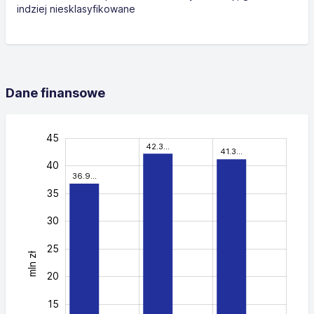
indziej niesklasyfikowane
Dane finansowe
-10
50
-5
45
42.3…
41.3…
40
36.9…
35
30
25
mln zł
40
20
15