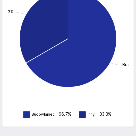
: 33.3%
Budowl
66.7%
33.3%
Budowlaniec
Inny