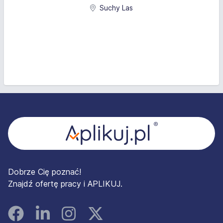
Suchy Las
Stopka
Dobrze Cię poznać!
Znajdź ofertę pracy i APLIKUJ.
Facebook
Linked In
Instagram
Instagram