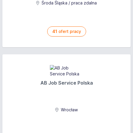
Wykształcenie: średnie ogólnokształcące, kierunek:
System wynagrodzenia: Czasowy ze stawką
Środa Śląska / praca zdalna
technik usług kosmetycznych
godzinową
Inne wymagania: wykształcenie średnie z maturą;
wykształcenie wyższe- wizaż, kosmetologia;
przygotowanie pedagogiczne mile widziane;
41
ofert pracy
uprawnienia do wykonywania zawodu;
Oferujemy
Wynagrodzenie brutto: od 22,8 do 23,5 PLN
Opis wynagrodzenia: stawka godzinowa
System wynagrodzenia: Czasowy ze stawką
AB Job Service Polska
godzinową
Wrocław