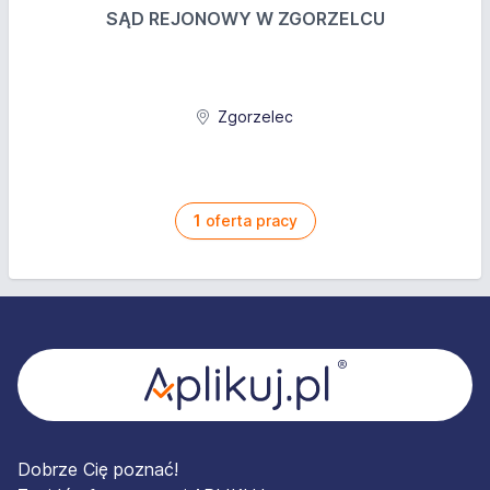
SĄD REJONOWY W ZGORZELCU
Zgorzelec
1
oferta pracy
Stopka
Dobrze Cię poznać!