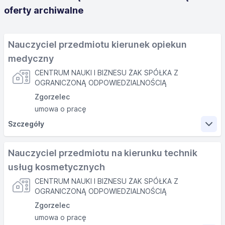
oferty archiwalne
Nauczyciel przedmiotu kierunek opiekun
medyczny
CENTRUM NAUKI I BIZNESU ŻAK SPÓŁKA Z
OGRANICZONĄ ODPOWIEDZIALNOŚCIĄ
Zgorzelec
umowa o pracę
Szczegóły
Zakres obowiązków
Nauczyciel przedmiotu na kierunku technik
usług kosmetycznych
nauczanie przedmiotu na kierunku opiekun medyczny,
CENTRUM NAUKI I BIZNESU ŻAK SPÓŁKA Z
prowadzenie zajęć praktycznych, realizacja podstawy
OGRANICZONĄ ODPOWIEDZIALNOŚCIĄ
programowej,
praca w weekendy, ok. 20 h/miesiąc;
Zgorzelec
godziny pracy wg. grafiku, 08.00- 16.00;
umowa o pracę
możliwa umowa zlecenie;