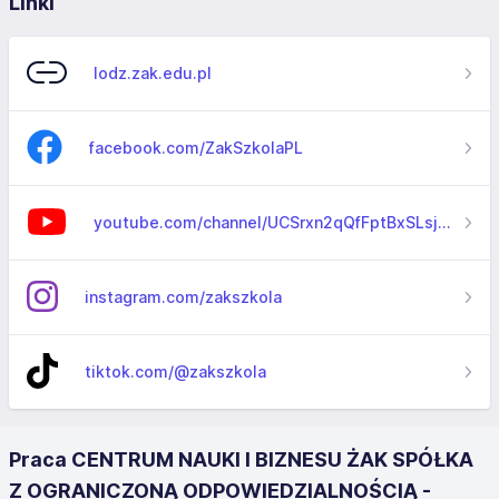
Linki
lodz.zak.edu.pl
facebook.com/ZakSzkolaPL
youtube.com/channel/UCSrxn2qQfFptBxSLsjMAMDQ
instagram.com/zakszkola
tiktok.com/@zakszkola
Praca CENTRUM NAUKI I BIZNESU ŻAK SPÓŁKA
Z OGRANICZONĄ ODPOWIEDZIALNOŚCIĄ -