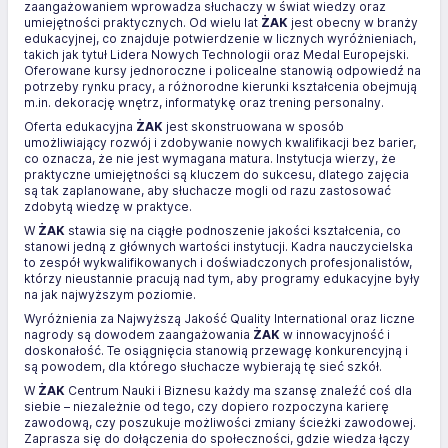
zaangażowaniem wprowadza słuchaczy w świat wiedzy oraz
umiejętności praktycznych. Od wielu lat
ŻAK
jest obecny w branży
edukacyjnej, co znajduje potwierdzenie w licznych wyróżnieniach,
takich jak tytuł Lidera Nowych Technologii oraz Medal Europejski.
Oferowane kursy jednoroczne i policealne stanowią odpowiedź na
potrzeby rynku pracy, a różnorodne kierunki kształcenia obejmują
m.in. dekorację wnętrz, informatykę oraz trening personalny.
Oferta edukacyjna
ŻAK
jest skonstruowana w sposób
umożliwiający rozwój i zdobywanie nowych kwalifikacji bez barier,
co oznacza, że nie jest wymagana matura. Instytucja wierzy, że
praktyczne umiejętności są kluczem do sukcesu, dlatego zajęcia
są tak zaplanowane, aby słuchacze mogli od razu zastosować
zdobytą wiedzę w praktyce.
W
ŻAK
stawia się na ciągłe podnoszenie jakości kształcenia, co
stanowi jedną z głównych wartości instytucji. Kadra nauczycielska
to zespół wykwalifikowanych i doświadczonych profesjonalistów,
którzy nieustannie pracują nad tym, aby programy edukacyjne były
na jak najwyższym poziomie.
Wyróżnienia za Najwyższą Jakość Quality International oraz liczne
nagrody są dowodem zaangażowania
ŻAK
w innowacyjność i
doskonałość. Te osiągnięcia stanowią przewagę konkurencyjną i
są powodem, dla którego słuchacze wybierają tę sieć szkół.
W
ŻAK
Centrum Nauki i Biznesu każdy ma szansę znaleźć coś dla
siebie – niezależnie od tego, czy dopiero rozpoczyna karierę
zawodową, czy poszukuje możliwości zmiany ścieżki zawodowej.
Zaprasza się do dołączenia do społeczności, gdzie wiedza łączy