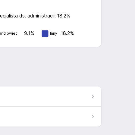
ecjalista ds. administracji: 18.2%
9.1%
18.2%
andlowiec
Inny