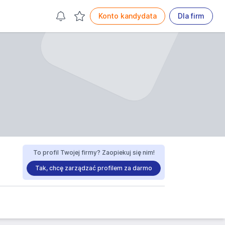
Konto kandydata
Dla firm
To profil Twojej firmy? Zaopiekuj się nim!
Tak, chcę zarządzać profilem za darmo