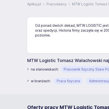
Aplikuj.pl
Pracodawcy
MTW Logistic Tomasz 
Od ponad dwóch dekad, MTW LOGISTIC jest 
oraz spedycji. Historia firmy zaczęła się w 
poziomie.
MTW Logistic Tomasz Wałachowski naj
:
na stanowiskach
Pracownik fizyczny Stare P
:
w branżach
Praca fizyczna
Administracj
Oferty pracy MTW Logistic Toma