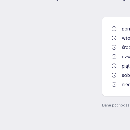
pon
wto
śro
czw
pią
sob
nie
Dane pochodzą 