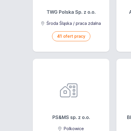
TWG Polska Sp. z o.o.
Środa Śląska / praca zdalna
41
ofert pracy
PS&MS sp. z o.o.
B
Polkowice