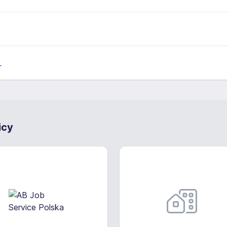
_
icy