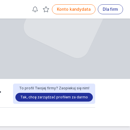
Konto kandydata
Dla firm
K WYSOCKI praca
To profil Twojej firmy? Zaopiekuj się nim!
Tak, chcę zarządzać profilem za darmo