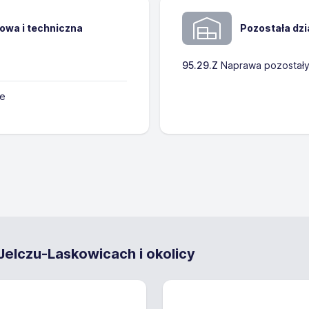
kowa i techniczna
Pozostała dz
95.29.Z
Naprawa pozostały
ne
elczu-Laskowicach i okolicy