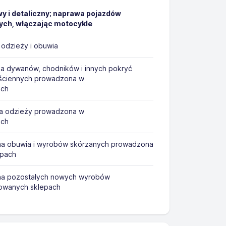
y i detaliczny; naprawa pojazdów
h, włączając motocykle
odzieży i obuwia
a dywanów, chodników i innych pokryć
ściennych prowadzona w
ach
na odzieży prowadzona w
ach
na obuwia i wyrobów skórzanych prowadzona
epach
na pozostałych nowych wyrobów
owanych sklepach