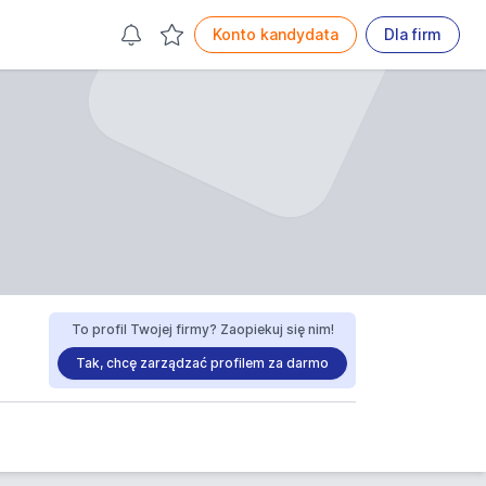
Konto kandydata
Dla firm
To profil Twojej firmy? Zaopiekuj się nim!
Tak, chcę zarządzać profilem za darmo