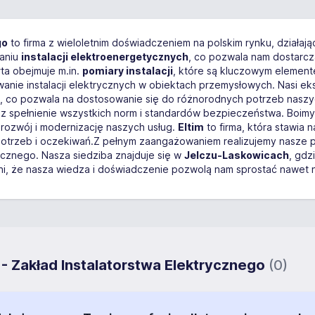
go
to firma z wieloletnim doświadczeniem na polskim rynku, działaj
aniu
instalacji elektroenergetycznych
, co pozwala nam dostarcza
ta obejmuje m.in.
pomiary instalacji
, które są kluczowym elemen
ie instalacji elektrycznych w obiektach przemysłowych. Nasi eksp
ia, co pozwala na dostosowanie się do różnorodnych potrzeb nasz
raz spełnienie wszystkich norm i standardów bezpieczeństwa. Boimy
 rozwój i modernizację naszych usług.
Eltim
to firma, która stawia n
otrzeb i oczekiwań.Z pełnym zaangażowaniem realizujemy nasze p
ycznego. Nasza siedziba znajduje się w
Jelczu-Laskowicach
, gdz
i, że nasza wiedza i doświadczenie pozwolą nam sprostać nawet 
 - Zakład Instalatorstwa Elektrycznego
(0)