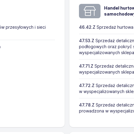
Handel hurtow
samochodowyc
w przesyłowych i sieci
46.42.Z
Sprzedaż hurtowa 
47.53.Z
Sprzedaż detaliczn
h
podłogowych oraz pokryć 
wyspecjalizowanych sklep
47.71.Z
Sprzedaż detalicz
wyspecjalizowanych sklep
47.72.Z
Sprzedaż detalicz
w wyspecjalizowanych skl
47.78.Z
Sprzedaż detalicz
prowadzona w wyspecjaliz