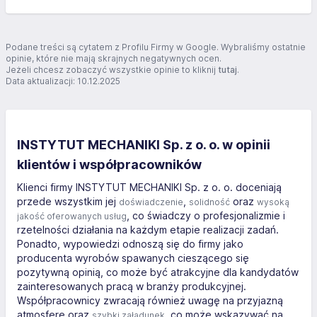
Podane treści są cytatem z Profilu Firmy w Google. Wybraliśmy ostatnie
opinie, które nie mają skrajnych negatywnych ocen.
Jeżeli chcesz zobaczyć wszystkie opinie to kliknij
tutaj
.
Data aktualizacji: 10.12.2025
INSTYTUT MECHANIKI Sp. z o. o. w opinii
klientów i współpracowników
Klienci firmy INSTYTUT MECHANIKI Sp. z o. o. doceniają
przede wszystkim jej
,
oraz
doświadczenie
solidność
wysoką
, co świadczy o profesjonalizmie i
jakość oferowanych usług
rzetelności działania na każdym etapie realizacji zadań.
Ponadto, wypowiedzi odnoszą się do firmy jako
producenta wyrobów spawanych cieszącego się
pozytywną opinią, co może być atrakcyjne dla kandydatów
zainteresowanych pracą w branży produkcyjnej.
Współpracownicy zwracają również uwagę na przyjazną
atmosferę oraz
, co może wskazywać na
szybki załadunek