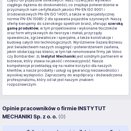
części do pojazdów silnikowych. Nasz rozwój jest wynikiem
ciągłego dążenia do doskonałości, co znajduje potwierdzenie w
przyznanych nam certyfikatach jakości PN-EN ISO 9001 i
środowiskowych PN-EN ISO 14001, a także w specjalistycznej
normie PN-EN 15085-2 dla spawania pojazdów szynowych. Naszą
ofertę kierujemy do szerokiego spektrum branż, oferując
szeroką
gamę produktów
, w tym projektowanie i wykonanie tłoczników
oraz form wtryskowych do tworzyw i metali, przyrządy
spawalnicze, zgrzewalnicze i specjalne, a także konstrukcje i
budowę całych linii technologicznych. Wyróżnienie Gazela Biznesu
jest świadectwem naszych osiągnięć i potwierdzeniem zaufania,
jakim obdarzają nas klienci, w tym tak renomowane firmy jak Volvo
czy Bombardier. zł,
Instytut Mechaniki
jest solidnym partnerem w
biznesie, który stawia na jakość i innowacyjność. Nasze
kompetencje przekładają się na realne korzyści dla naszych
klientów, a nasze produkty i usługi są gwarancją niezawodności i
wysokiej wydajności. Zapraszamy do współpracy i doświadczenia
profesjonalizmu, który od lat jest naszym znakiem
rozpoznawczym.
Opinie pracowników o firmie INSTYTUT
MECHANIKI Sp. z o. o.
(0)