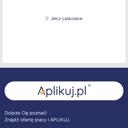
Jelcz-Laskowice
Stopka
Dobrze Cię poznać!
Znajdź ofertę pracy i APLIKUJ.