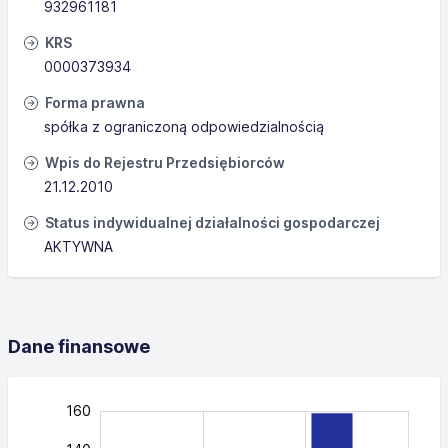
932961181
KRS
0000373934
Forma prawna
spółka z ograniczoną odpowiedzialnością
Wpis do Rejestru Przedsiębiorców
21.12.2010
Status indywidualnej działalności gospodarczej
AKTYWNA
Dane finansowe
159.…
180
-60
-40
160