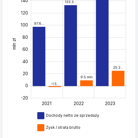
140
133.3…
120
97.6…
100
80
mln zł
100
60
40
25.2…
20
9.5 mln
-1.5…
0
-20
2021
2022
L
2023
Dochody netto ze sprzedaży
Zysk / strata brutto