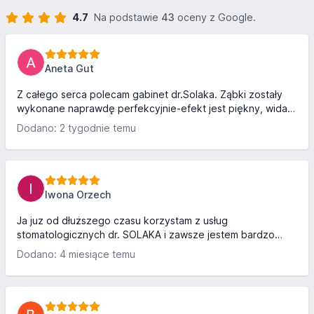
4.7
Na podstawie
43
oceny z Google.
Aneta Gut
Z całego serca polecam gabinet dr.Solaka. Ząbki zostały
wykonane naprawdę perfekcyjnie-efekt jest piękny, widać
ogromną dokładność, z najwyższą starannością... pełen
Dodano: 2 tygodnie temu
profesjonalizm. Podczas wizyty panowała bardzo miła i
spokojna atmosfera, dzięki czemu czułam się swobodnie i
bez stresu. Pan doktor ma wspaniałe podeǰście do
pacjenta, wszystko spokojnie tłumaczy i dba o komfort w
trakcie zabiegu. Na szczególne uznanie zasługuje również
Iwona Orzech
przemiła asystentka P.Natalka - bardzo serdeczna,
zyczliwa ,,o...
Ja juz od dłuższego czasu korzystam z usług
stomatologicznych dr. SOLAKA i zawsze jestem bardzo
zadowolona nie mam zastrzeżeń i polecam z całego serca
Dodano: 4 miesiące temu
❤️jutro przede mną kolejka wizyta 😉