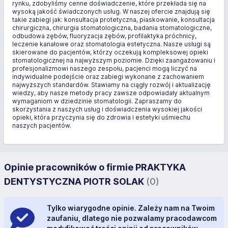
rynku, zdobyliśmy cenne doświadczenie, które przekłada się na
wysoką jakość świadczonych usług. W naszej ofercie znajdują się
takie zabiegi jak: konsultacja protetyczna, piaskowanie, konsultacja
chirurgiczna, chirurgia stomatologiczna, badania stomatologiczne,
odbudowa zębów, fluoryzacja zębów, profilaktyka próchnicy,
leczenie kanałowe oraz stomatologia estetyczna. Nasze usługi są
skierowane do pacjentów, którzy oczekują kompleksowej opieki
stomatologicznej na najwyższym poziomie. Dzięki zaangażowaniu i
profesjonalizmowi naszego zespołu, pacjenci mogą liczyć na
indywidualne podejście oraz zabiegi wykonane z zachowaniem
najwyższych standardów. Stawiamy na ciągły rozwój i aktualizację
wiedzy, aby nasze metody pracy zawsze odpowiadały aktualnym
wymaganiom w dziedzinie stomatologii. Zapraszamy do
skorzystania z naszych usług i doświadczenia wysokiej jakości
opieki, która przyczynia się do zdrowia i estetyki uśmiechu
naszych pacjentów.
Opinie pracowników o firmie PRAKTYKA
DENTYSTYCZNA PIOTR SOLAK
(0)
Tylko wiarygodne opinie. Zależy nam na Twoim
zaufaniu, dlatego nie pozwalamy pracodawcom