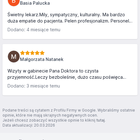
Basia Palucka
Świetny lekarz.Mily, sympatyczny, kulturalny. Ma bardzo
duża empatie do pacjenta. Pelen profesjonalizm. Personel
również bardzo miły. Wizyty w moim przypadku były bardzo
Dodano: 4 miesiące temu
szybko ustalane i w krótkim czasie. Leczenie kanałowe bez
bolu .Bardzo krótki czas oczekiwania na pracę ze strony
techników. Pan doktor pomaga i dobrze doradza.Jestem
zadowolona z usługi pana doktora .Z calego serca polecam
gabinet .
Małgorzata Natanek
Wizyty w gabinecie Pana Doktora to czysta
przyjemność.Leczy bezboleśnie, dużo czasu poświęca
każdemu pacjentowi ,dokładnie wszystko cierpliwie
Dodano: 3 miesiące temu
tłumaczy.Lekarz z powolania w swoim zawodzie.Personel
bardzo miły i sprawnie wszystko przebiega.Moj przypadek
był dość ciężki ,w innych gabinetach skazywano mnie na
usunieciu zębów i protezę.Pan doktor nie dość że uratował
Podane treści są cytatem z Profilu Firmy w Google. Wybraliśmy ostatnie
te które zostały to jeszcze sprawił że wyszłam z pięknym
opinie, które nie mają skrajnych negatywnych ocen.
Jeżeli chcesz zobaczyć wszystkie opinie to kliknij
tutaj
.
uśmiechem.Jestem bardzo zadowolona.❤️ Pozdrawiam.
Data aktualizacji: 20.03.2026