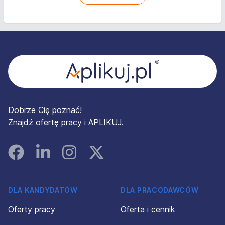
Stopka
Dobrze Cię poznać!
Znajdź ofertę pracy i APLIKUJ.
Facebook
Linked In
Instagram
Instagram
DLA KANDYDATÓW
DLA PRACODAWCÓW
Oferty pracy
Oferta i cennik