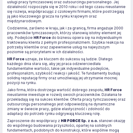
usługi pracy tymczasowej oraz outsourcingu personalnego. Jej
działalność rozpoczęła się w 2010 roku i od tego czasu nieustannie
się rozwija, współpracując z czołowymi firmami, które postrzegają
ją jako kluczowego gracza na rynku krajowym oraz
międzynarodowym.
Codziennie, zarówno w kraju, jak i za granicą, firma angażuje 2000
pracowników tymczasowych, którzy stanowią istotny element jej
siły. Podejście
HR Force
do biznesu opiera się na indywidualnym
traktowaniu klienta z pełnym profesjonalizmem. Szybka reakcja na
potrzeby klientów oraz zapewnienie usług na najwyższym
poziomie są priorytetami w ich działalności.
HR Force
uznaje, że kluczem do sukcesu są ludzie. Dlatego
każdego dnia stara się, aby jej praca odzwierciedlała
fundamentalne wartości, takie jak indywidualne podejście,
profesjonalizm, szybkość reakcji i jakość. Te fundamenty budują
solidną reputację firmy oraz umożliwiają jej utrzymanie mocnej
pozycji na rynku.
Jako firma, która dostrzega wartość dobrego zespołu,
HR Force
nieustannie inwestuje w rozwój swoich pracowników. Działania te
przekładają się na sukces klientów. Oferta pracy tymczasowej oraz
outsourcingu personalnego jest odpowiedzią na dynamiczne
zmiany w świecie pracy, gdzie elastyczność i zdolność do
adaptacji do potrzeb rynku odgrywają kluczową rolę.
Zaproszenie do współpracy z
HR FORCE
Sp. z o.o.
stanowi okazję
do wspólnego budowania przyszłości, opartej na solidnych
fundamentach, podobnych do konstrukcji, które wspólnie mogą