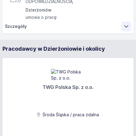
ODPOWIEDZIALNOŚCIĄ
Dzierżoniów
umowa o pracę
Szczegóły
Zakres obowiązków
Pracodawcy w Dzierżoniowie i okolicy
Wykonywanie prostych czynności w ramach procesu
produkcyjnego, prace przy obsłudze
nieskomplikowanych maszyn i urządzeń linii
produkcyjnej. Wykonywanie pracy na czas, osiąganie
celów produkcyjnych i jakościowych. Przestrzeganie
przepisów BHP. Dbałość o właściwe wykorzystanie
TWG Polska Sp. z o.o.
powierzonych narzędzi pracy.Praca wykonywana będzie
w Dzierżoniowie ul. Strefowa 7 oraz ul. Brzegowa 152.
Wymagania
Środa Śląska / praca zdalna
Wykształcenie: brak lub niepełne podstawowe
Inne wymagania: /oczekiwania: wykształcenie oraz