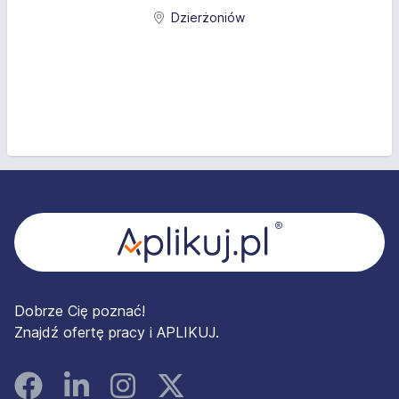
Dzierżoniów
Stopka
Dobrze Cię poznać!
Znajdź ofertę pracy i APLIKUJ.
Facebook
Linked In
Instagram
Instagram