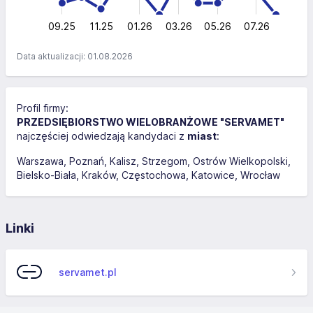
0
09.25
11.25
01.26
03.26
L
05.26
07.26
Data aktualizacji: 01.08.2026
Profil firmy:
PRZEDSIĘBIORSTWO WIELOBRANŻOWE "SERVAMET"
najczęściej odwiedzają kandydaci z
miast
:
Warszawa
Poznań
Kalisz
Strzegom
Ostrów Wielkopolski
Bielsko-Biała
Kraków
Częstochowa
Katowice
Wrocław
Linki
servamet.pl