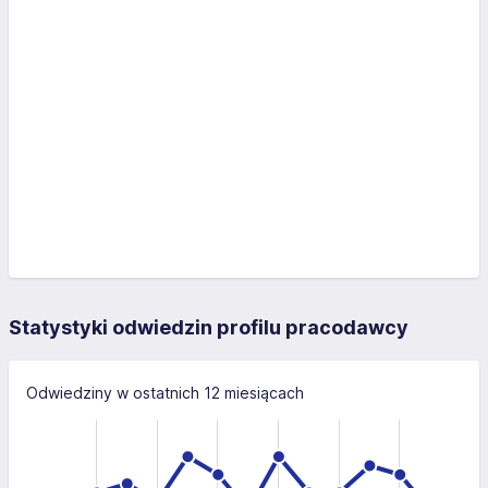
Statystyki odwiedzin profilu pracodawcy
Odwiedziny w ostatnich 12 miesiącach
-10
15
-4
-5
-2
10
10
5