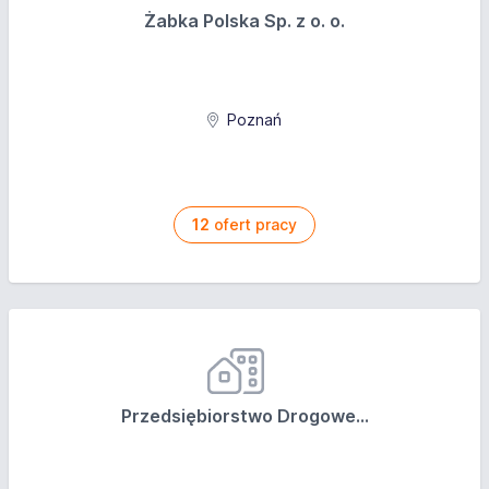
16:00 (od poniedziałku do piątku),
Żabka Polska Sp. z o. o.
pomoc osoby przełożonej we wdrożeniu w
wykonywane zadania,
stabilne warunki zatrudnienia.
Poznań
12
ofert pracy
Przedsiębiorstwo Drogowe...