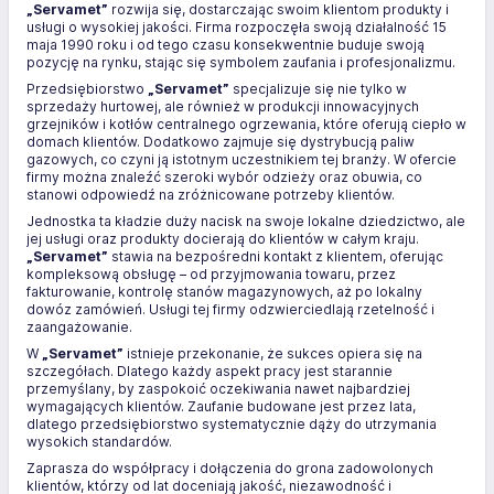
„Servamet”
rozwija się, dostarczając swoim klientom produkty i
usługi o wysokiej jakości. Firma rozpoczęła swoją działalność 15
maja 1990 roku i od tego czasu konsekwentnie buduje swoją
pozycję na rynku, stając się symbolem zaufania i profesjonalizmu.
Przedsiębiorstwo
„Servamet”
specjalizuje się nie tylko w
sprzedaży hurtowej, ale również w produkcji innowacyjnych
grzejników i kotłów centralnego ogrzewania, które oferują ciepło w
domach klientów. Dodatkowo zajmuje się dystrybucją paliw
gazowych, co czyni ją istotnym uczestnikiem tej branży. W ofercie
firmy można znaleźć szeroki wybór odzieży oraz obuwia, co
stanowi odpowiedź na zróżnicowane potrzeby klientów.
Jednostka ta kładzie duży nacisk na swoje lokalne dziedzictwo, ale
jej usługi oraz produkty docierają do klientów w całym kraju.
„Servamet”
stawia na bezpośredni kontakt z klientem, oferując
kompleksową obsługę – od przyjmowania towaru, przez
fakturowanie, kontrolę stanów magazynowych, aż po lokalny
dowóz zamówień. Usługi tej firmy odzwierciedlają rzetelność i
zaangażowanie.
W
„Servamet”
istnieje przekonanie, że sukces opiera się na
szczegółach. Dlatego każdy aspekt pracy jest starannie
przemyślany, by zaspokoić oczekiwania nawet najbardziej
wymagających klientów. Zaufanie budowane jest przez lata,
dlatego przedsiębiorstwo systematycznie dąży do utrzymania
wysokich standardów.
Zaprasza do współpracy i dołączenia do grona zadowolonych
klientów, którzy od lat doceniają jakość, niezawodność i