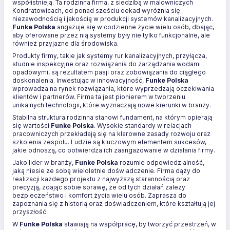
współistnieją. Ta rodzinna firma, z siedzibą w malowniczych
Kondratowicach, od ponad sześciu dekad wyróżnia się
niezawodnością i jakością w produkcji systemów kanalizacyjnych.
Funke Polska
angażuje się w codzienne życie wielu osób, dbając,
aby oferowane przez nią systemy były nie tylko funkcjonalne, ale
również przyjazne dla środowiska.
Produkty firmy, takie jak systemy rur kanalizacyjnych, przyłącza,
studnie inspekcyjne oraz rozwiązania do zarządzania wodami
opadowymi, są rezultatem pasji oraz zobowiązania do ciągłego
doskonalenia. Inwestując w innowacyjność,
Funke Polska
wprowadza na rynek rozwiązania, które wyprzedzają oczekiwania
klientów i partnerów. Firma ta jest pionierem w tworzeniu
unikalnych technologii, które wyznaczają nowe kierunki w branży.
Stabilna struktura rodzinna stanowi fundament, na którym opierają
się wartości
Funke Polska
. Wysokie standardy w relacjach
pracowniczych przekładają się na klarowne zasady rozwoju oraz
szkolenia zespołu. Ludzie są kluczowym elementem sukcesów,
jakie odnoszą, co potwierdza ich zaangażowanie w działania firmy.
Jako lider w branży,
Funke Polska
rozumie odpowiedzialność,
jaką niesie ze sobą wieloletnie doświadczenie. Firma dąży do
realizacji każdego projektu z najwyższą starannością oraz
precyzją, zdając sobie sprawę, że od tych działań zależy
bezpieczeństwo i komfort życia wielu osób. Zaprasza do
zapoznania się z historią oraz doświadczeniem, które kształtują jej
przyszłość.
W
Funke Polska
stawiają na współpracę, by tworzyć przestrzeń, w