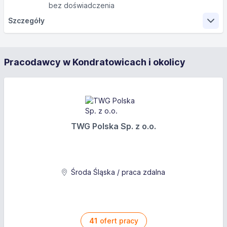
bez doświadczenia
Szczegóły
Zakres obowiązków
Pracodawcy w Kondratowicach i okolicy
produkcja kształtek z tworzyw sztucznych
spawanie elementów z tworzyw sztucznych
montaż i pakowanie produktów
obsługa narzędzi ręcznych i elektronarzędzi
obsługa maszyn
TWG Polska Sp. z o.o.
realizowanie zadań zgodnie z planem produkcyjnym
zgłaszanie awarii w urządzeniach i maszynach
znajdujących się na hali produkcyjnej
dbanie o utrzymanie odpowiedniej jakości
Środa Śląska / praca zdalna
produkowanych towarów
Wymagania
41
ofert pracy