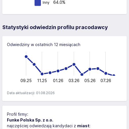
64.0%
Inny
Statystyki odwiedzin profilu pracodawcy
Odwiedziny w ostatnich 12 miesiącach
-40
-20
-10
60
10
40
40
20
0
09.25
11.25
01.26
03.26
L
05.26
07.26
Data aktualizacji: 01.08.2026
Profil firmy:
Funke Polska Sp. z o.o.
najczęściej odwiedzają kandydaci z
miast
: