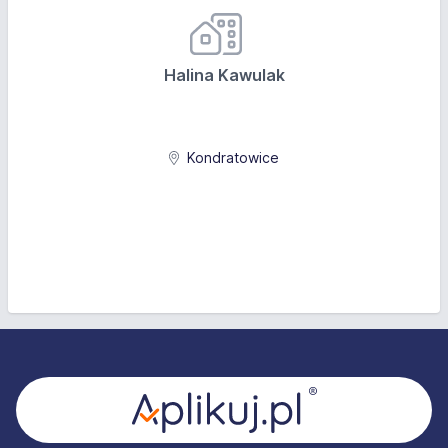
Halina Kawulak
Kondratowice
Stopka