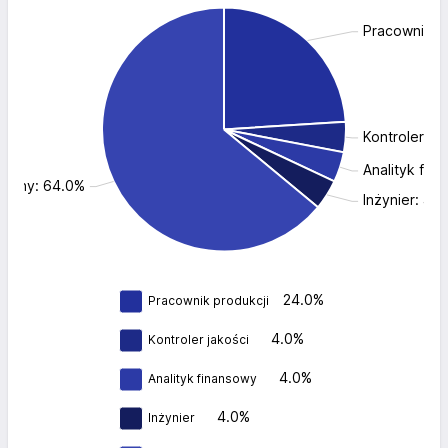
Pracownik p
Kontroler ja
Analityk fin
Inny: 64.0%
Inżynier: 4.
24.0%
Pracownik produkcji
4.0%
Kontroler jakości
4.0%
Analityk finansowy
4.0%
Inżynier