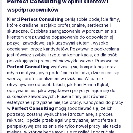
Perfect Consulting
w opinii klientów i
współpracowników
Klienci
Perfect Consulting
cenią sobie podejście firmy,
które określane jest jako profesjonalne, serdeczne i
skuteczne. Osobiste zaangażowanie w porozumienie z
klientem oraz uważne dopasowanie do odpowiedniej
pozycji zawodowej są kluczowymi atutami, wysoko
ocenianymi przez kandydatów. Pozytywnie podkreślana
jest również szybka i rzetelna komunikacja, co dla osób
poszukujących pracy jest niezwykle ważne. Pracownicy
Perfect Consulting
wyróżniają się kompetencją oraz
miłym i motywującym podejściem do ludzi, dzieleniem się
wiedzą i profesjonalizmem w działaniu. Wsparcie
otrzymywane od osób takich, jak Pani Hanna Kąkol,
opisywane jest jako wyjątkowe i przyczyniające się do
sukcesów zawodowych. Plusem firmy jest również
estetyczne i przyjazne miejsce pracy. Kandydaci do pracy
w
Perfect Consulting
mogą spodziewać się, że ich
potrzeby zostaną wysłuchane i zrozumiane, a proces
rekrutacji będzie przebiegał w przyjaznej atmosferze z
perspektywą znalezienia nie tylko nowej pracy, ale także
miejsca, w którym będą mogli się rozwijać i poczuć się