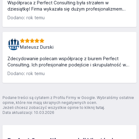
do indywidualnych potrz...
Współpraca z Perfect Consulting była strzałem w
dziesiątkę! Firma wykazała się dużym profesjonalizmem
zarówno podczas procesu rekrutacyjnego, jak i w trakcie
Dodano: rok temu
szkoleń dla naszych pracowników. Specjaliści Perfect
Consulting dokładnie zrozumieli nasze potrzeby i
dostosowali ofertę do wymagań organizacji. Dzięki ich
wsparciu udało się znaleźć wysoko wykwalifikowanych
kandydatów, a szkolenia, które przeprowadzili, przyczyniły
Mateusz Durski
się do poprawy kompetencji zespołu. Szczególnie cenimy
ich podejście – ind...
Zdecydowanie polecam współpracę z biurem Perfect
Consulting. Ich profesjonalne podejście i skrupulatność w
procesie rekrutacji skupione są na wydobyciu mocnych
Dodano: rok temu
stron kandydata, co jest niezwykle istotne w
konkurencyjnym środowisku biznesowym. Otrzymałem
cenne wskazówki dotyczące poprawy CV, co znacząco
zwiększyło moje szanse na sukces w procesie rekrutacji.
Podane treści są cytatem z Profilu Firmy w Google. Wybraliśmy ostatnie
Rozmowa kwalifikacyjna z panią Pauliną była nie tylko
opinie, które nie mają skrajnych negatywnych ocen.
Jeżeli chcesz zobaczyć wszystkie opinie to kliknij
tutaj
.
merytoryczna, lecz także pomocna w budowaniu pewności
Data aktualizacji: 10.03.2026
siebie przed spotkaniem z praco...