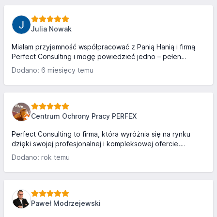
sumieniem polecam.
Julia Nowak
Miałam przyjemność współpracować z Panią Hanią i firmą
Perfect Consulting i mogę powiedzieć jedno – pełen
profesjonalizm i ogromna wiedza. Pani Hania jest osobą,
Dodano: 6 miesięcy temu
która potrafi słuchać, doradzić i wskazać najlepsze
rozwiązania, a przy tym robi to w bardzo serdecznej,
życzliwej atmosferze. Widać, że praca z ludźmi jest jej
prawdziwą pasją. Perfect Consulting to miejsce, w którym
można poczuć się zaopiekowanym i mieć pewność, że jest
Centrum Ochrony Pracy PERFEX
się w dobrych rękach. Z całego serca polecam!
Perfect Consulting to firma, która wyróżnia się na rynku
dzięki swojej profesjonalnej i kompleksowej ofercie.
Specjalizują się w rekrutacjach, szkoleniach i doradztwie
Dodano: rok temu
organizacyjnym, co sprawia, że są w stanie w pełni
odpowiedzieć na potrzeby zarówno firm, jak i
pracowników. Ich zespół składa się z ekspertów w swoich
dziedzinach, którzy dbają o każdy etap współpracy.
Proces rekrutacji jest przejrzysty i dopasowany do
Paweł Modrzejewski
specyficznych wymagań klienta, a szkolenia dostosowane