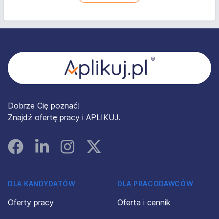
Stopka
Dobrze Cię poznać!
Znajdź ofertę pracy i APLIKUJ.
Facebook
Linked In
Instagram
Instagram
DLA KANDYDATÓW
DLA PRACODAWCÓW
Oferty pracy
Oferta i cennik