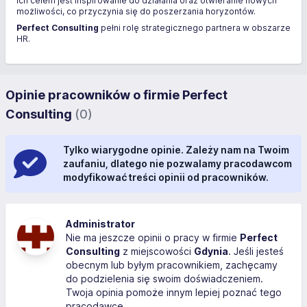
Ich celem jest inspirowanie do działania oraz otwieranie nowych
możliwości, co przyczynia się do poszerzania horyzontów.
Perfect Consulting
pełni rolę strategicznego partnera w obszarze
HR.
Opinie pracowników o firmie Perfect
Consulting
(0)
Tylko wiarygodne opinie. Zależy nam na Twoim
zaufaniu, dlatego nie pozwalamy pracodawcom
modyfikować treści opinii od pracowników.
Administrator
Nie ma jeszcze opinii o pracy w firmie
Perfect
Consulting
z miejscowości
Gdynia
. Jeśli jesteś
obecnym lub byłym pracownikiem, zachęcamy
do podzielenia się swoim doświadczeniem.
Twoja opinia pomoże innym lepiej poznać tego
pracodawcę.