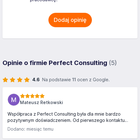
Dodaj opinię
Opinie o firmie Perfect Consulting
(5)
4.6
Na podstawie
11
ocen z Google.
Mateusz Retkowski
Współpraca z Perfect Consulting była dla mnie bardzo
pozytywnym doświadczeniem. Od pierwszego kontaktu
komunikacja była sprawna, ustalenia jasne, a
Dodano: miesiąc temu
zaangażowanie zespołu naprawdę duże. Dodatkowo
wszystko odbywało się w przyjaznej atmosferze. Z czystym