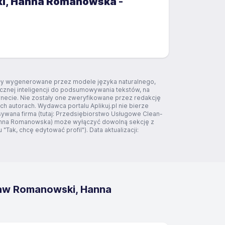
ski, Hanna Romanowska
-
tały wygenerowane przez modele języka naturalnego,
ucznej inteligencji do podsumowywania tekstów, na
rnecie. Nie zostały one zweryfikowane przez redakcję
ich autorach. Wydawca portalu Aplikuj.pl nie bierze
sywana firma (tutaj: Przedsiębiorstwo Usługowe Clean-
anna Romanowska) może wyłączyć dowolną sekcję z
"Tak, chcę edytować profil"). Data aktualizacji:
ław Romanowski, Hanna