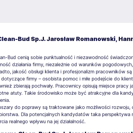
Clean-Bud Sp.J. Jarosław Romanowski, H
ean-Bud cenią sobie punktualność i niezawodność świadczon
ność działania firmy, niezależnie od warunków pogodowych, 
adto, jakość obsługi klienta i profesjonalizm pracowników 
 dotyczące firmy – osobista pomoc i miłe podejście do klien
ież zbierają pochwały. Pracownicy opisują miejsce pracy jak
otne atuty. Takie środowisko może być atrakcyjne dla kand
enia.
szary do poprawy są traktowane jako możliwości rozwoju, c
ębiorstwa. Dla potencjalnych kandydatów taka perspektyw
cia realnego wpływu na jej działalność.