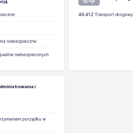
acją
pieczne
49.41.Z
Transport drogowy
niż niebezpieczne
odpadów niebezpiecznych
administrowania i
trzymaniem porządku w