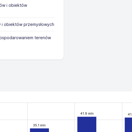
ów i obiektów
w i obiektów przemysłowych
agospodarowaniem terenów
41.9 mln
41
35.1 mln