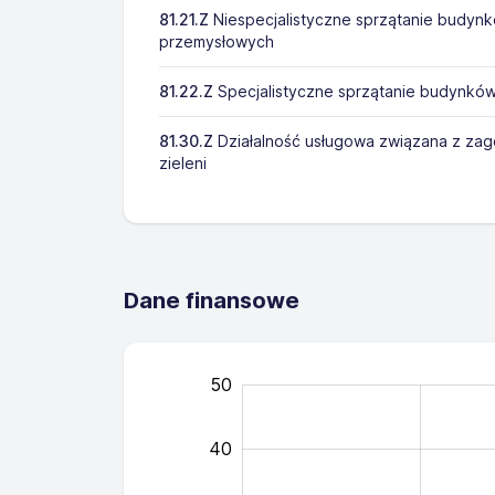
81.21.Z
Niespecjalistyczne sprzątanie budynk
przemysłowych
81.22.Z
Specjalistyczne sprzątanie budynkó
81.30.Z
Działalność usługowa związana z z
zieleni
Dane finansowe
50
-20
-10
35
60
25
-5
15
5
40