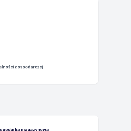
łalności gospodarczej
gospodarka magazynowa