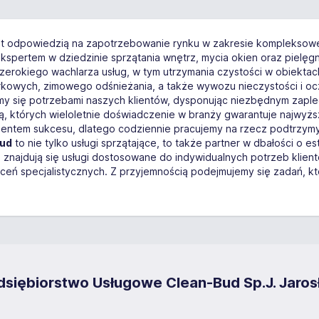
t odpowiedzią na zapotrzebowanie rynku w zakresie kompleksowej
ekspertem w dziedzinie sprzątania wnętrz, mycia okien oraz pielęgna
erokiego wachlarza usług, w tym utrzymania czystości w obiekta
arkowych, zimowego odśnieżania, a także wywozu nieczystości i 
jemy się potrzebami naszych klientów, dysponując niezbędnym zap
asją, których wieloletnie doświadczenie w branży gwarantuje najw
amentem sukcesu, dlatego codziennie pracujemy na rzecz podtrzym
Bud
to nie tylko usługi sprzątające, to także partner w dbałości o es
o znajdują się usługi dostosowane do indywidualnych potrzeb klie
eceń specjalistycznych. Z przyjemnością podejmujemy się zadań, kt
edsiębiorstwo Usługowe Clean-Bud Sp.J. Jaro