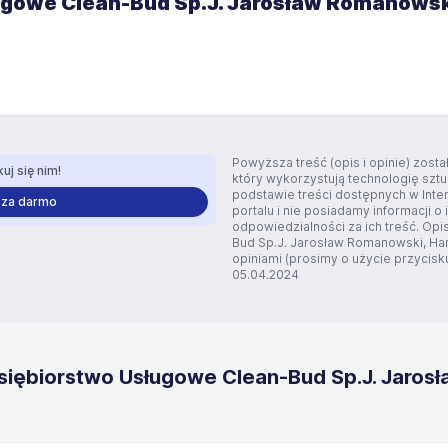
ugowe Clean-Bud Sp.J. Jarosław Romanow
Powyższa treść (opis i opinie) zos
uj się nim!
który wykorzystują technologię szt
podstawie treści dostępnych w Inte
 za darmo
portalu i nie posiadamy informacji o 
odpowiedzialności za ich treść. Opi
Bud Sp.J. Jarosław Romanowski, H
opiniami (prosimy o użycie przycisku 
05.04.2024
siębiorstwo Usługowe Clean-Bud Sp.J. Jaros