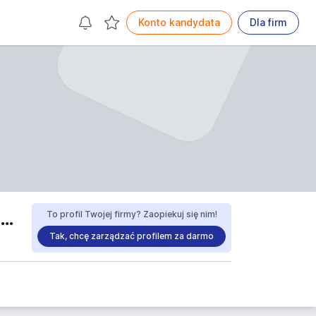
Konto kandydata
Dla firm
Przedsiębiorstwo Usługowe Clean-Bud Sp.J. Jarosław Romanowski, Hanna Romanowska opinie
To profil Twojej firmy? Zaopiekuj się nim!
Tak, chcę zarządzać profilem za darmo