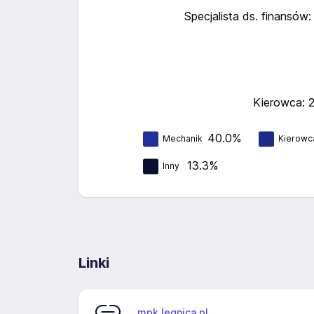
Specjalista ds. finansów:
Kierowca: 
40.0%
Mechanik
Kierowc
13.3%
Inny
Linki
mpk.legnica.pl