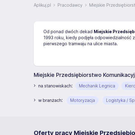
Aplikuj.pl
Pracodawcy
Miejskie Przedsiębiors
Od ponad dwóch dekad
Miejskie Przedsię
1993 roku, kiedy podjęła odpowiedzialność z
pierwszego tramwaju na ulice miasta.
Miejskie Przedsiębiorstwo Komunikacyj
:
na stanowiskach
Mechanik Legnica
Kier
:
w branżach
Motoryzacja
Logistyka / Sp
Oferty pracy Miejskie Przedsiębio