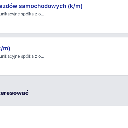
jazdów samochodowych (k/m)
nikacyjne spółka z o...
k/m)
nikacyjne spółka z o...
nteresować