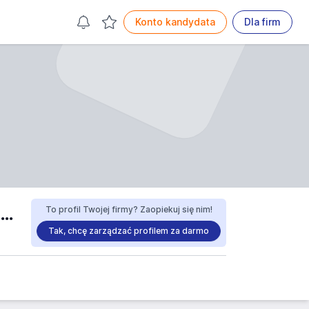
Konto kandydata
Dla firm
Miejskie Przedsiębiorstwo Komunikacyjne spółka z o. o. praca
To profil Twojej firmy? Zaopiekuj się nim!
Tak, chcę zarządzać profilem za darmo