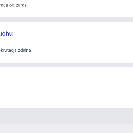
raca od zaraz
ruchu
ekrutacja zdalna