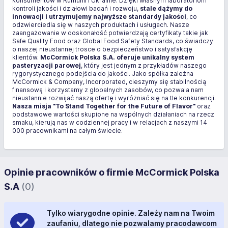
konsumentów w Rumunii i Ukrainie. Dzięki własnym laboratoriom
kontroli jakości i działowi badań i rozwoju,
stale dążymy do
innowacji i utrzymujemy najwyższe standardy jakości
, co
odzwierciedla się w naszych produktach i usługach. Nasze
zaangażowanie w doskonałość potwierdzają certyfikaty takie jak
Safe Quality Food oraz Global Food Safety Standards, co świadczy
o naszej nieustannej trosce o bezpieczeństwo i satysfakcję
klientów.
McCormick Polska S.A. oferuje unikalny system
pasteryzacji parowej
, który jest jednym z przykładów naszego
rygorystycznego podejścia do jakości. Jako spółka zależna
McCormick & Company, Incorporated, cieszymy się stabilnością
finansową i korzystamy z globalnych zasobów, co pozwala nam
nieustannie rozwijać naszą ofertę i wyróżniać się na tle konkurencji.
Nasza misja "To Stand Together for the Future of Flavor"
oraz
podstawowe wartości skupione na wspólnych działaniach na rzecz
smaku, kierują nas w codziennej pracy i w relacjach z naszymi 14
000 pracownikami na całym świecie.
Opinie pracowników o firmie McCormick Polska
S.A
(0)
Tylko wiarygodne opinie. Zależy nam na Twoim
zaufaniu, dlatego nie pozwalamy pracodawcom