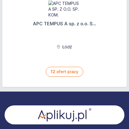
APC TEMPUS A sp. z o.o. S...
Łódź
12
ofert pracy
Stopka