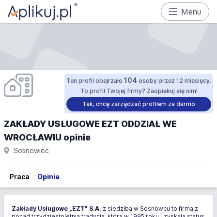
Menu
104
Ten profil obejrzało
osoby przez 12 miesięcy.
To profil Twojej firmy? Zaopiekuj się nim!
Tak, chcę zarządzać profilem za darmo
ZAKŁADY USŁUGOWE EZT ODDZIAŁ WE
WROCŁAWIU opinie
Sosnowiec
Praca
Opinie
Zakłady Usługowe „EZT” S.A.
z siedzibą w Sosnowcu to firma z
ponad trzydziestoletnią tradycją, która w 1995 roku uzyskała status