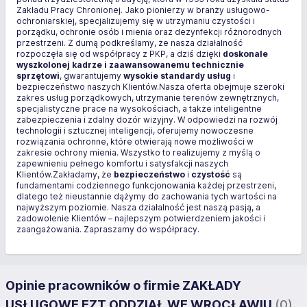
Zakładu Pracy Chronionej. Jako pionierzy w branży usługowo-
ochroniarskiej, specjalizujemy się w utrzymaniu czystości i
porządku, ochronie osób i mienia oraz dezynfekcji różnorodnych
przestrzeni. Z dumą podkreślamy, że nasza działalność
rozpoczęła się od współpracy z PKP, a dziś dzięki
doskonale
wyszkolonej kadrze i zaawansowanemu technicznie
sprzętowi
, gwarantujemy
wysokie standardy usług
i
bezpieczeństwo naszych Klientów.Nasza oferta obejmuje szeroki
zakres usług porządkowych, utrzymanie terenów zewnętrznych,
specjalistyczne prace na wysokościach, a także inteligentne
zabezpieczenia i zdalny dozór wizyjny. W odpowiedzi na rozwój
technologii i sztucznej inteligencji, oferujemy nowoczesne
rozwiązania ochronne, które otwierają nowe możliwości w
zakresie ochrony mienia. Wszystko to realizujemy z myślą o
zapewnieniu pełnego komfortu i satysfakcji naszych
Klientów.Zakładamy, że
bezpieczeństwo
i
czystość
są
fundamentami codziennego funkcjonowania każdej przestrzeni,
dlatego też nieustannie dążymy do zachowania tych wartości na
najwyższym poziomie. Nasza działalność jest naszą pasją, a
zadowolenie Klientów – najlepszym potwierdzeniem jakości i
zaangażowania. Zapraszamy do współpracy.
Opinie pracowników o firmie ZAKŁADY
USŁUGOWE EZT ODDZIAŁ WE WROCŁAWIU
(0)