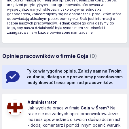
motocykli. Naszą domeną jest sprzedaż detaliczna komputerów,
urządzeń peryferyjnych i oprogramowania, oferowana w
wyspecjalizowanych sklepach. Jako aktywna jednostka
gospodarcza, koncentrujemy się na dostarczaniu produktów, które
odpowiadają aktualnym potrzebom rynku. Brak jest informacji o
liczbie naszych pracowników, jednak każdego dnia dążymy do
tego, aby nasza działalność była synonimem rzetelności i
zaangażowania w każde powierzone nam zadanie.
Opinie pracowników o firmie Goja
(0)
Tylko wiarygodne opinie. Zależy nam na Twoim
zaufaniu, dlatego nie pozwalamy pracodawcom
modyfikować treści opinii od pracowników.
Administrator
Jak wygląda praca w firmie
Goja
w
Śrem
? Na
razie nie ma żadnych opinii pracowników. Jeżeli
możesz opowiedzieć o swoich doświadczeniach
- dodaj komentarz i pomóż innym ocenić warunki