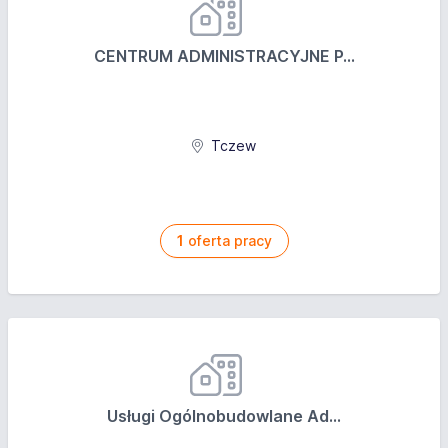
dostarczana jest bezpośrednio do Twojej szafki.
Rozwój w dużej, międzynarodowej organizacji, silnie
CENTRUM ADMINISTRACYJNE P...
wspierającej awanse wewnętrzne
Tczew
1
oferta pracy
Usługi Ogólnobudowlane Ad...