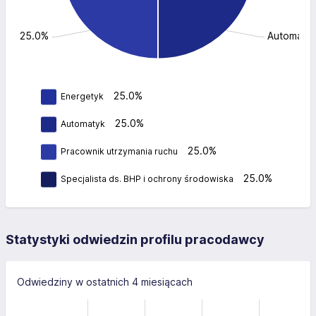
chu: 25.0%
Automatyk
25.0%
Energetyk
25.0%
Automatyk
25.0%
Pracownik utrzymania ruchu
25.0%
Specjalista ds. BHP i ochrony środowiska
Statystyki odwiedzin profilu pracodawcy
Odwiedziny w ostatnich 4 miesiącach
-100
150
-40
-50
-20
100