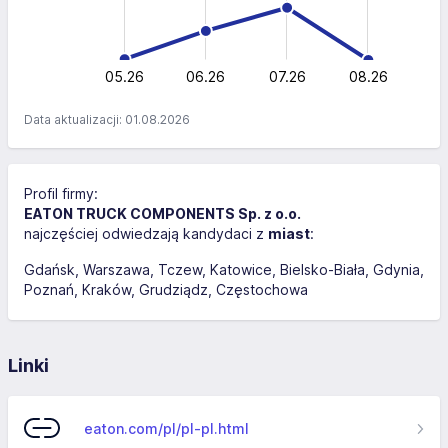
100
50
0
05.26
06.26
L
07.26
08.26
Data aktualizacji: 01.08.2026
Profil firmy:
EATON TRUCK COMPONENTS Sp. z o.o.
najczęściej odwiedzają kandydaci z
miast
:
Gdańsk
Warszawa
Tczew
Katowice
Bielsko-Biała
Gdynia
Poznań
Kraków
Grudziądz
Częstochowa
Linki
eaton.com/pl/pl-pl.html