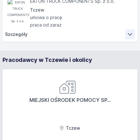
EATON TRUCK COMPONENTS Sp. z o.o.
Tczew
umowa o pracę
praca od zaraz
Szczegóły
Zakres obowiązków
Pracodawcy w Tczewie i okolicy
Konserwacja i naprawy infrastruktury SN i NN,
gazów technicznych, wody, sprężonego powietrza
i sieci CO.
Utrzymanie instalacji energetycznej zakładu,
współpraca z dostawcami energii, serwisami
MIEJSKI OŚRODEK POMOCY SP...
zewnętrznymi.
Realizowanie działań prewencyjnych w celu
zapobiegania awariom infrastruktury energetycznej.
Prowadzenie i uaktualnianie dokumentacji zgodnie z
Tczew
wymaganiami technicznymi i prawnymi.