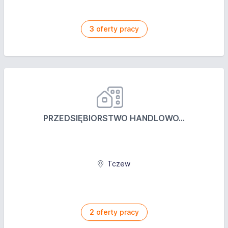
Wnioskowanie o zakup części zamiennych oraz
urządzeń wspierających utrzymanie w sprawności
infrastruktury energetycznej.
3
oferty pracy
Zapewnienie wsparcia przy usuwaniu awarii przez
firmy zew., obsługa awarii, szacowanie zakresu
prac, wsparcie przełożonego w przygotowaniu
dokumentacji, kosztorysów, odbiorów
technicznych.
Kontrola, rejestracja zużycia czynników
energetycznych.
PRZEDSIĘBIORSTWO HANDLOWO...
Wymagania
Wykształcenie średnie lub wyższe techniczne o
Tczew
profilu elektrycznym lub mechanicznym.
Praktyczna wiedza w zakresie budowy, planowania
i utrzymania stacji elektroenergetycznej, zasilania
gwarantowanego (siłownie, systemy UPS, inwertery,
2
oferty pracy
agregaty prądotwórcze, baterie).