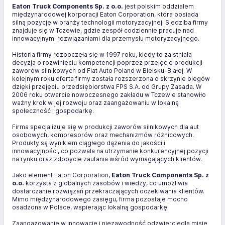
Eaton Truck Components Sp. z o.o.
jest polskim oddziałem
międzynarodowej korporacji Eaton Corporation, która posiada
silną pozycję w branży technologii motoryzacyjnej. Siedziba firmy
znajduje się w Tczewie, gdzie zespół codziennie pracuje nad
innowacyjnymi rozwiązaniami dla przemysłu motoryzacyjnego.
Historia firmy rozpoczęła się w 1997 roku, kiedy to zaistniała
decyzja o rozwinięciu kompetencji poprzez przejęcie produkcji
zaworów silnikowych od Fiat Auto Poland w Bielsku-Białej. W
kolejnym roku oferta firmy została rozszerzona o skrzynie biegów
dzięki przejęciu przedsiębiorstwa FPS S.A. od Grupy Zasada. W
2006 roku otwarcie nowoczesnego zakładu w Tczewie stanowiło
ważny krok w jej rozwoju oraz zaangażowaniu w lokalną
społeczność i gospodarkę.
Firma specjalizuje się w produkcji zaworów silnikowych dla aut
osobowych, kompresorów oraz mechanizmów różnicowych.
Produkty są wynikiem ciągłego dążenia do jakości i
innowacyjności, co pozwala na utrzymanie konkurencyjnej pozycji
na rynku oraz zdobycie zaufania wśród wymagających klientów.
Jako element Eaton Corporation,
Eaton Truck Components Sp. z
o.o.
korzysta z globalnych zasobów i wiedzy, co umożliwia
dostarczanie rozwiązań przekraczających oczekiwania klientów.
Mimo międzynarodowego zasięgu, firma pozostaje mocno
osadzona w Polsce, wspierając lokalną gospodarkę.
Zaangażowanie w innowacje i niezawodność odzwierciedla misję