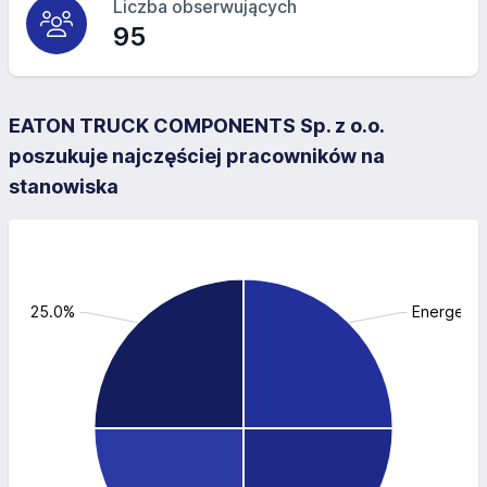
Liczba obserwujących
95
EATON TRUCK COMPONENTS Sp. z o.o.
poszukuje najczęściej pracowników na
stanowiska
ska: 25.0%
Energetyk