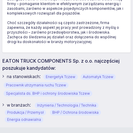
firmy – pomaganie klientom w efektywnym zarządzaniu energią i
zasobami, zarówno w aspekcie pojedynczych komponentów, jak i
kompleksowych rozwiązań dla pojazdów.
Choć szczegóły działalności są często zastrzeżone, firma
zapewnia, że każdy aspekt jej pracy jest prowadzony z myślą o
przyszłości – zarówno przedsiębiorstwa, jak i środowiska.
Zachęca do śledzenia jej działań oraz dołączenia do wspólnej
drogi ku doskonałości w branży motoryzacyjnej.
EATON TRUCK COMPONENTS Sp. z o.o. najczęściej
poszukuje kandydatów:
:
na stanowiskach
Energetyk Tczew
Automatyk Tczew
Pracownik utrzymania ruchu Tczew
Specjalista ds. BHP i ochrony środowiska Tczew
:
w branżach
Inżynieria / Technologia / Technika
Produkcja / Przemysł
BHP / Ochrona środowiska
Energia odnawialna