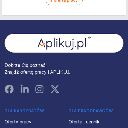
1
oferta pracy
Stopka
Dobrze Cię poznać!
Znajdź ofertę pracy i APLIKUJ.
Facebook
Linked In
Instagram
Instagram
DLA KANDYDATÓW
DLA PRACODAWCÓW
Oferty pracy
Oferta i cennik