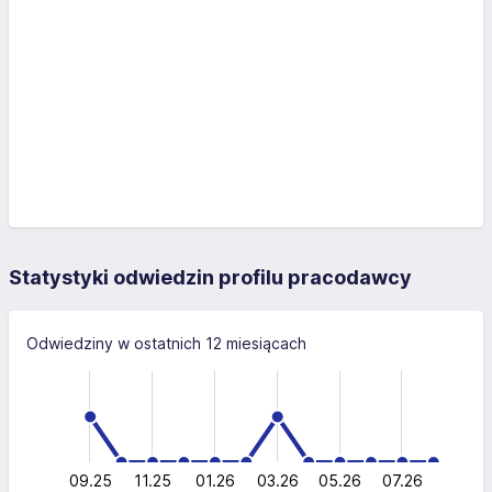
Statystyki odwiedzin profilu pracodawcy
Odwiedziny w ostatnich 12 miesiącach
-4
-2
-1
6
4
0
2
0
09.25
11.25
01.26
03.26
L
05.26
07.26