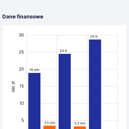
Dane finansowe
-10
35
-5
30
28.8…
24.6…
25
20
19 mln
mln zł
20
15
10
5
3.5 mln
3.3 mln