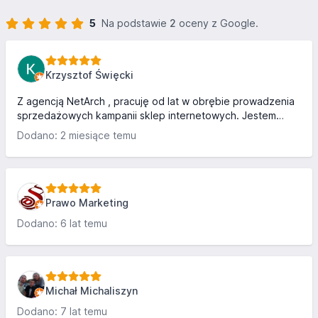
5
Na podstawie
2
oceny z Google.
Krzysztof Święcki
Z agencją NetArch , pracuję od lat w obrębie prowadzenia
sprzedażowych kampanii sklep internetowych. Jestem
bardzo zadowolony. Kompetentni ludzie wspierający
Dodano: 2 miesiące temu
sprzedaż i kampanie internetowe skutecznie. Dobra
komunikacja, uczciwe podejście i dowożenie wyniku.
Polecam.
Prawo Marketing
Dodano: 6 lat temu
Michał Michaliszyn
Dodano: 7 lat temu