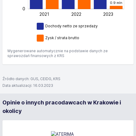
0.9 mln
0
2021
2022
L
2023
Dochody netto ze sprzedaży
Zysk / strata brutto
Wygenerowane automatycznie na podstawie danych ze
sprawozdań finansowych z KRS
Źródło danych: GUS, CEIDG, KRS
Data aktualizacji: 16.03.2023
Opinie o innych pracodawcach w Krakowie i
okolicy