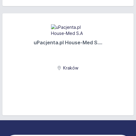
uPacjenta.pl House-Med S....
Kraków
Stopka