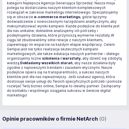
kategorii Najlepsza Agencja Generująca Sprzedaż. Nasza misja
polega na dostarczaniu naszym klientom kompleksowych
rozwiązań w zakresie marketingu internetowego. Specjalizujemy
się w obszarze
e-commerce marketingu
, gdzie łączymy
doświadczenie z nowoczesnymi narzędziami analitycznymi, aby
maksymalizować wyniki kampanii. Każde podejście do klienta jest
dla nas unikalne; dokładnie analizujemy ich potrzeby i
podejmujemy działania, które przynoszą wymierne rezultaty.W
ciągu lat zbudowaliśmy silne relacje z naszymi klientami,
zapewniając im wsparcie na każdym etapie współpracy. Celem
Sempai jest nie tylko realizacja skutecznych kampanii
marketingowych, ale także edukacja naszych partnerów – dlatego
organizujemy liczne
szkolenia i warsztaty
, aby dzielić się zdobytą
wiedzą.
Dokładamy wszelkich starań
, aby nasze działania były
zgodne z najnowszymi trendami i zasadami etycznymi. Nasze
podejście opiera się na transparentności, a sukces naszych
klientów jest dla nas najważniejszy. Jeśli szukasz agencji, która
dostosuje swoje usługi do Twoich specyficznych potrzeb i pomoże
rozwijać Twój biznes online, Sempai to idealny partner. Zachęcamy
do kontaktu i wspólnego osiągania sukcesu w świecie digital
marketingu!
Opinie pracowników o firmie NetArch
(0)