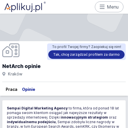
Menu
To profil Twojej firmy? Zaopiekuj się nim!
Tak, chcę zarządzać profilem za darmo
NetArch opinie
Kraków
Praca
Opinie
Sempai Digital Marketing Agency
to firma, która od ponad 18 lat
pomaga swoim klientom osiągać jak najwyższe rezultaty w
sprzedaży internetowej. Dzięki
innowacyjnym strategiom
oraz
indywidualnemu podejściu
, Sempai zdobyła liczne nagrody w
branży, w tym European Search Awards, semKRK, czy Ekomersy w