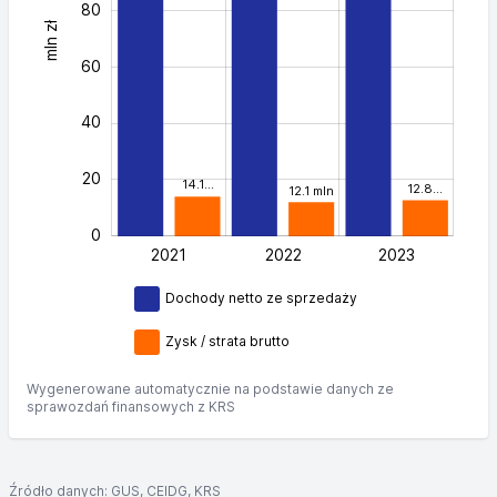
80
mln zł
100
60
40
20
14.1…
12.8…
12.1 mln
0
2021
2022
L
2023
Dochody netto ze sprzedaży
Zysk / strata brutto
Wygenerowane automatycznie na podstawie danych ze
sprawozdań finansowych z KRS
Źródło danych: GUS, CEIDG, KRS