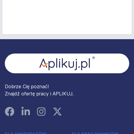
Stopka
Dobrze Cię poznać!
Znajdź ofertę pracy i APLIKUJ.
Facebook
Linked In
Instagram
Instagram