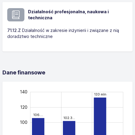
Działalność profesjonalna, naukowa i
techniczna
71.12.Z
Działalność w zakresie inżynierii i związane z nią
doradztwo techniczne
Dane finansowe
160
-40
-20
-10
50
70
90
30
10
140
133 mln
120
106.…
102.3…
100