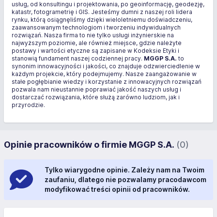
usług, od konsultingu i projektowania, po geoinformację, geodezję,
katastr, fotogrametrię i GIS. Jesteśmy dumni z naszej roli lidera
rynku, którą osiągnęliśmy dzięki wieloletniemu doświadczeniu,
zaawansowanym technologiom i tworzeniu indywidualnych
rozwiązań. Nasza firma to nie tylko usługi inżynierskie na
najwyższym poziomie, ale również miejsce, gdzie należyte
postawy i wartości etyczne są zapisane w Kodeksie Etyki i
stanowią fundament naszej codziennej pracy.
MGGP S.A.
to
synonim innowacyjności i jakości, co znajduje odzwierciedlenie w
każdym projekcie, który podejmujemy. Nasze zaangażowanie w
stałe pogłębianie wiedzy i korzystanie z innowacyjnych rozwiązań
pozwala nam nieustannie poprawiać jakość naszych usług i
dostarczać rozwiązania, które służą zarówno ludziom, jak i
przyrodzie.
Opinie pracowników o firmie MGGP S.A.
(0)
Tylko wiarygodne opinie. Zależy nam na Twoim
zaufaniu, dlatego nie pozwalamy pracodawcom
modyfikować treści opinii od pracowników.