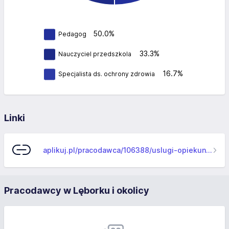
50.0%
Pedagog
33.3%
Nauczyciel przedszkola
16.7%
Specjalista ds. ochrony zdrowia
Linki
aplikuj.pl/pracodawca/106388/uslugi-opiekunczo-specjalistyczne-ramczyk-wojcik-anna
Pracodawcy w Lęborku i okolicy