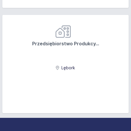
Przedsiębiorstwo Produkcy...
Lębork
Stopka