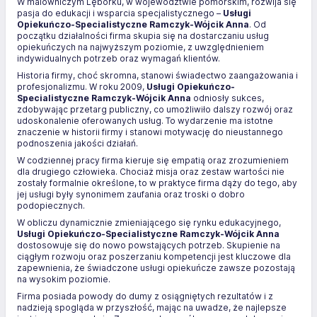
W malowniczym Lęborku, w województwie pomorskim, rozwija się
pasja do edukacji i wsparcia specjalistycznego –
Usługi
Opiekuńczo-Specialistyczne Ramczyk-Wójcik Anna
. Od
początku działalności firma skupia się na dostarczaniu usług
opiekuńczych na najwyższym poziomie, z uwzględnieniem
indywidualnych potrzeb oraz wymagań klientów.
Historia firmy, choć skromna, stanowi świadectwo zaangażowania i
profesjonalizmu. W roku 2009,
Usługi Opiekuńczo-
Specialistyczne Ramczyk-Wójcik Anna
odniosły sukces,
zdobywając przetarg publiczny, co umożliwiło dalszy rozwój oraz
udoskonalenie oferowanych usług. To wydarzenie ma istotne
znaczenie w historii firmy i stanowi motywację do nieustannego
podnoszenia jakości działań.
W codziennej pracy firma kieruje się empatią oraz zrozumieniem
dla drugiego człowieka. Chociaż misja oraz zestaw wartości nie
zostały formalnie określone, to w praktyce firma dąży do tego, aby
jej usługi były synonimem zaufania oraz troski o dobro
podopiecznych.
W obliczu dynamicznie zmieniającego się rynku edukacyjnego,
Usługi Opiekuńczo-Specialistyczne Ramczyk-Wójcik Anna
dostosowuje się do nowo powstających potrzeb. Skupienie na
ciągłym rozwoju oraz poszerzaniu kompetencji jest kluczowe dla
zapewnienia, że świadczone usługi opiekuńcze zawsze pozostają
na wysokim poziomie.
Firma posiada powody do dumy z osiągniętych rezultatów i z
nadzieją spogląda w przyszłość, mając na uwadze, że najlepsze