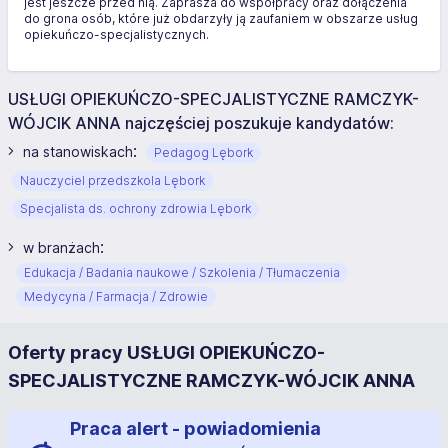
jest jeszcze przed nią. Zaprasza do współpracy oraz dołączenia
do grona osób, które już obdarzyły ją zaufaniem w obszarze usług
opiekuńczo-specjalistycznych.
USŁUGI OPIEKUŃCZO-SPECJALISTYCZNE RAMCZYK-
WÓJCIK ANNA najczęściej poszukuje kandydatów:
:
na stanowiskach
Pedagog Lębork
Nauczyciel przedszkola Lębork
Specjalista ds. ochrony zdrowia Lębork
:
w branżach
Edukacja / Badania naukowe / Szkolenia / Tłumaczenia
Medycyna / Farmacja / Zdrowie
Oferty pracy USŁUGI OPIEKUŃCZO-
SPECJALISTYCZNE RAMCZYK-WÓJCIK ANNA
Praca alert - powiadomienia