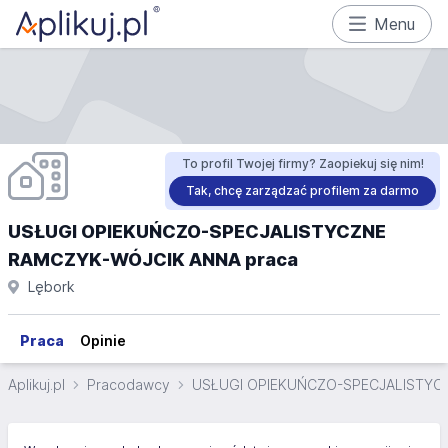
Menu
To profil Twojej firmy? Zaopiekuj się nim!
Tak, chcę zarządzać profilem za darmo
USŁUGI OPIEKUŃCZO-SPECJALISTYCZNE
RAMCZYK-WÓJCIK ANNA praca
Lębork
Praca
Opinie
Aplikuj.pl
Pracodawcy
USŁUGI OPIEKUŃCZO-SPECJALISTYC