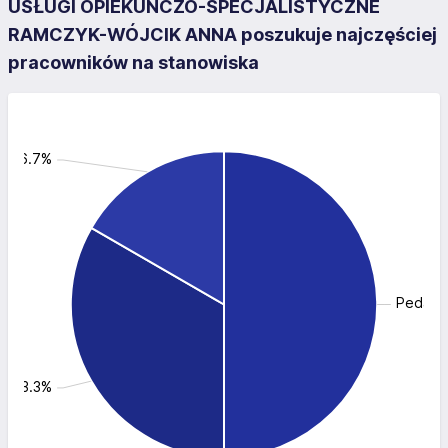
USŁUGI OPIEKUŃCZO-SPECJALISTYCZNE
RAMCZYK-WÓJCIK ANNA poszukuje najczęściej
pracowników na stanowiska
a: 16.7%
Pedago
a: 33.3%