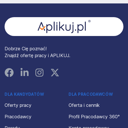
Stopka
Dobrze Cię poznać!
Znajdź ofertę pracy i APLIKUJ.
Facebook
Linked In
Instagram
Instagram
DLA KANDYDATÓW
DLA PRACODAWCÓW
Oferty pracy
Oferta i cennik
Pracodawcy
Profil Pracodawcy 360°
Porady
Konto pracodawcy