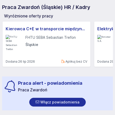
Praca Zwardoń (Śląskie) HR / Kadry
Wyróżnione oferty pracy
Kierowca C+E w transporcie międzynarodowym (M/K) - możliwa praca dorywcza
Elektryk
FHTU SEBA Sebastian Trefon
Śląskie
Dodana
26 lip 2026
Aplikuj bez CV
Dodana
29 
Praca alert - powiadomienia
Praca Zwardoń
Włącz powiadomienia