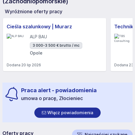
(Zachodniopomorskie)
Wyróżnione oferty pracy
Cieśla szalunkowy | Murarz
Technik/I
ALP BAU
3 000-3 500 € brutto / mc
Opole
Dodana
20 lip 2026
Dodana
23 
Praca alert - powiadomienia
umowa o pracę, Złocieniec
Włącz powiadomienia
Oferty pracy
Najczęściej szukane