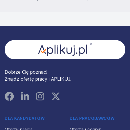
Stopka
Dobrze Cię poznać!
Znajdź ofertę pracy i APLIKUJ.
Facebook
Linked In
Instagram
Instagram
DLA KANDYDATÓW
DLA PRACODAWCÓW
Oferty pracy
Oferta i cennik