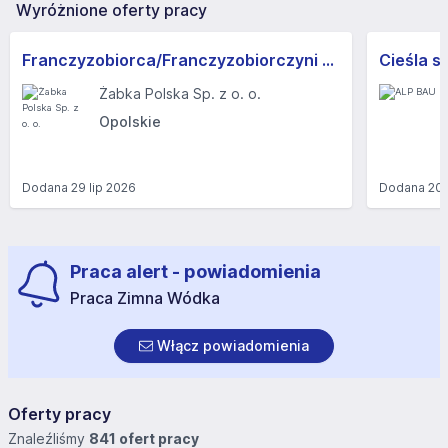
Wyróżnione oferty pracy
Franczyzobiorca/Franczyzobiorczyni sklepu Żabka
Cieśla s
Żabka Polska Sp. z o. o.
Opolskie
Dodana
29 lip 2026
Dodana
20 
Praca alert - powiadomienia
Praca Zimna Wódka
Włącz powiadomienia
Oferty pracy
Znaleźliśmy
841 ofert pracy