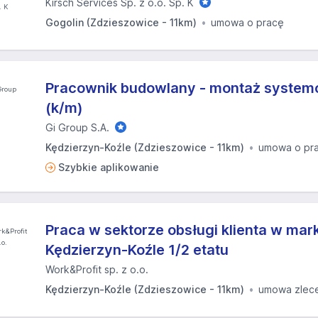
Kirsch Services Sp. z o.o. Sp. K
Gogolin (Zdzieszowice - 11km)
umowa o pracę
Pracownik budowlany - montaż system
(k/m)
Gi Group S.A.
Kędzierzyn-Koźle (Zdzieszowice - 11km)
umowa o pr
Szybkie aplikowanie
Praca w sektorze obsługi klienta w ma
Kędzierzyn-Koźle 1/2 etatu
Work&Profit sp. z o.o.
Kędzierzyn-Koźle (Zdzieszowice - 11km)
umowa zlec