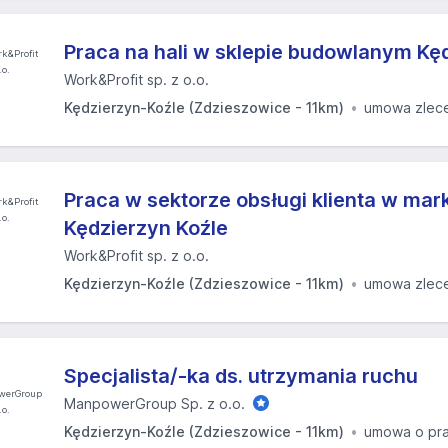
Praca na hali w sklepie budowlanym Kę
Work&Profit sp. z o.o.
Kędzierzyn-Koźle (Zdzieszowice - 11km)
umowa zlec
Praca w sektorze obsługi klienta w ma
Kędzierzyn Koźle
Work&Profit sp. z o.o.
Kędzierzyn-Koźle (Zdzieszowice - 11km)
umowa zlec
Specjalista/-ka ds. utrzymania ruchu
ManpowerGroup Sp. z o.o.
Kędzierzyn-Koźle (Zdzieszowice - 11km)
umowa o pr