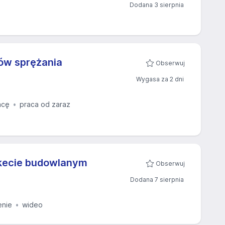
Dodana 3 sierpnia
ów sprężania
Obserwuj
Wygasa za 2 dni
acę
praca od zaraz
rkecie budowlanym
Obserwuj
Dodana 7 sierpnia
enie
wideo