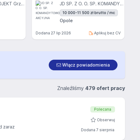
EURO-INWEST PROJEKT Grzegorz Engler, Tomasz Lach Sp. J.
JD SP. Z O. O. SP. KOMANDYTOWO-AKCYJNA
10 000-11 500 zł brutto / mc
Opole
Dodana
27 lip 2026
Aplikuj bez CV
Włącz powiadomienia
Znaleźliśmy
479 ofert pracy
Polecana
Obserwuj
d zaraz
Dodana 7 sierpnia