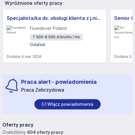
Wyróżnione oferty pracy
Specjalista/ka ds. obsługi klienta z j.niemieckim
Senior G
Foundever Poland
7 500-8 500 zł brutto / mc
Gdańsk
Dodana
4 sier 2026
Dodana
3 s
Praca alert - powiadomienia
Praca Zebrzydowa
Włącz powiadomienia
Oferty pracy
Znaleźliśmy
404 oferty pracy