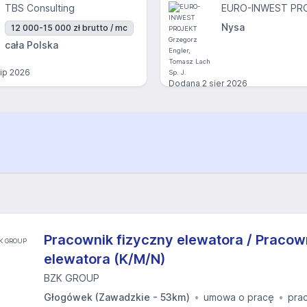
TBS Consulting
Nysa
12 000-15 000 zł brutto / mc
cała Polska
lip 2026
Dodana
2 sier 2026
Pracownik fizyczny elewatora / Pracow
elewatora (K/M/N)
BZK GROUP
Głogówek (Zawadzkie - 53km)
umowa o pracę
pra