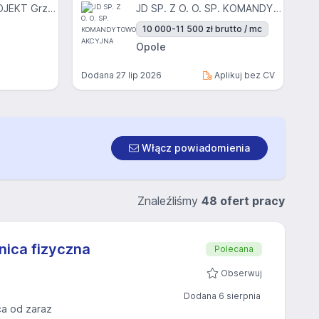
EURO-INWEST PROJEKT Grzegorz Engler, Tomasz Lach Sp. J.
JD SP. Z O. O. SP. KOMANDYTOWO-AKCYJNA
10 000-11 500 zł brutto / mc
Opole
Dodana
27 lip 2026
Aplikuj bez CV
Włącz powiadomienia
Znaleźliśmy
48 ofert pracy
nica fizyczna
Polecana
Obserwuj
Dodana 6 sierpnia
ca od zaraz