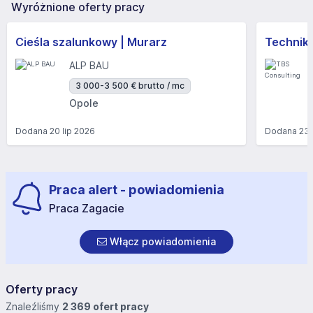
Wyróżnione oferty pracy
Cieśla szalunkowy | Murarz
Technik/I
ALP BAU
3 000-3 500 € brutto / mc
Opole
Dodana
20 lip 2026
Dodana
23 
Praca alert - powiadomienia
Praca Zagacie
Włącz powiadomienia
Oferty pracy
Znaleźliśmy
2 369 ofert pracy