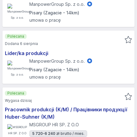
ManpowerGroup Sp. z o.o.
Pisary (Zagacie - 14km)
umowa o pracę
Polecana
Dodana 6 sierpnia
Lider/ka produkcji
ManpowerGroup Sp. z o.o.
Pisary (Zagacie - 14km)
umowa o pracę
Polecana
Wygasa dzisiaj
Pracownik produkcji (K/M) / Працівники продукції
Huber-Suhner (K/M)
MSGROUP HR SP. Z O.O
5 720-6 240 zł
brutto / mies.