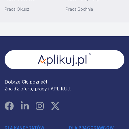
Praca Olkusz
Praca Bochnia
Stopka
Dobrze Cię poznać!
Znajdź ofertę pracy i APLIKUJ.
Facebook
Linked In
Instagram
Instagram
DLA KANDYDATÓW
DLA PRACODAWCÓW