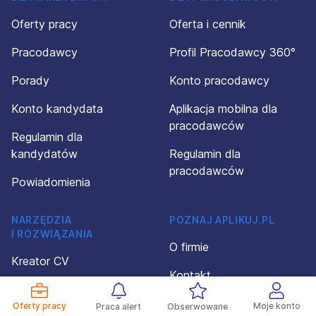
Oferty pracy
Oferta i cennik
Pracodawcy
Profil Pracodawcy 360°
Porady
Konto pracodawcy
Konto kandydata
Aplikacja mobilna dla
pracodawców
Regulamin dla
kandydatów
Regulamin dla
pracodawców
Powiadomienia
NARZĘDZIA
POZNAJ APLIKUJ.PL
I ROZWIĄZANIA
O firmie
Kreator CV
Kontakt
Wzory CV
Polityka prywatności
Oferty pracy
Moje konto
Praca alert
Obserwowane