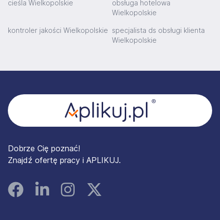
cieśla Wielkopolskie
obsługa hotelowa
Wielkopolskie
kontroler jakości Wielkopolskie
specjalista ds obsługi klienta
Wielkopolskie
Stopka
Dobrze Cię poznać!
Znajdź ofertę pracy i APLIKUJ.
Facebook
Linked In
Instagram
Instagram